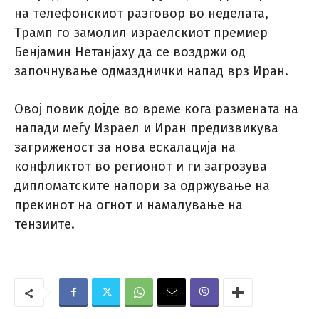
на телефонскиот разговор во неделата,
Трамп го замолил израелскиот премиер
Бенјамин Нетанјаху да се воздржи од
започнување одмазднички напад врз Иран.
Овој повик дојде во време кога размената на
напади меѓу Израел и Иран предизвикува
загриженост за нова ескалација на
конфликтот во регионот и ги загрозува
дипломатските напори за одржување на
прекинот на огнот и намалување на
тензиите.