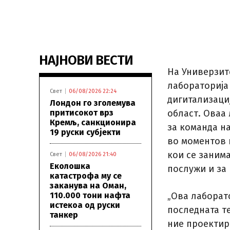
НАЈНОВИ ВЕСТИ
На Универзит
лабораторија
Свет
06/08/2026 22:24
дигитализациј
Лондон го зголемува
притисокот врз
област. Оваа
Кремљ, санкционира
за команда н
19 руски субјекти
во моментов 
кои се заним
Свет
06/08/2026 21:40
Еколошка
послужи и за
катастрофа му се
заканува на Оман,
110.000 тони нафта
„Ова лаборато
истекоа од руски
последната т
танкер
ние проектир