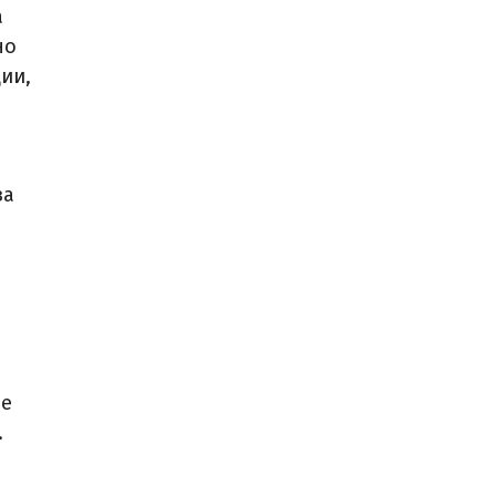
а
но
ии,
за
се
.