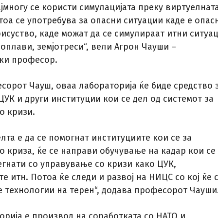
јмногу се користи симулацијата преку виртуелнат
тоа се употребува за опасни ситуации каде е опас
исуство, каде можат да се симулираат итни ситуац
оплави, земјотреси“, вели Агрон Чауши –
ки професор.
сорот Чауш, оваа лабораторија ќе биде средство 
УК и други институции кои се дел од системот за
о кризи.
лта е да се помогнат институциите кои се за
о криза, ќе се направи обучување на кадар кои се
егнати со управување со кризи како ЦУК,
 итн. Потоа ќе следи и развој на НИЦС со кој ќе 
е технологии на терен“, додава професорот Чауши
орија е производ на соработката со НАТО и