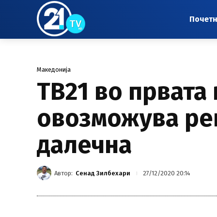
Почет
Македонија
ТВ21 во првата
овозможува ре
далечна
Автор:
Сенад Зилбехари
27/12/2020 20:14