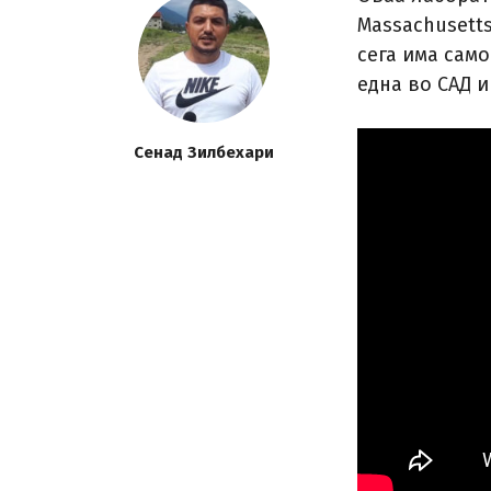
Massachusetts
сега има само
една во САД и
Сенад Зилбехари