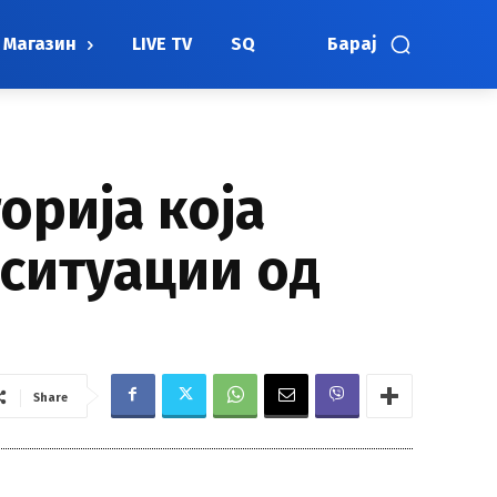
Магазин
LIVE TV
SQ
Барај
орија која
ситуации од
Share