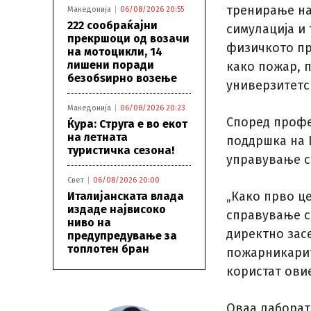
тренирање на
Македонија
06/08/2026 20:55
222 сообраќајни
симулација и 
прекршоци од возачи
физичкото пр
на мотоцикли, 14
лишени поради
како пожар, п
безобѕирно возење
универзитетс
Македонија
06/08/2026 20:23
Според профе
Ќура: Струга е во екот
на летната
поддршка на Ц
туристичка сезона!
управување с
Свет
06/08/2026 20:00
„Како прво це
Италијанската влада
издаде највисоко
справување с
ниво на
директно зас
предупредување за
топлотен бран
пожарникарите
користат ови
Оваа лаборат