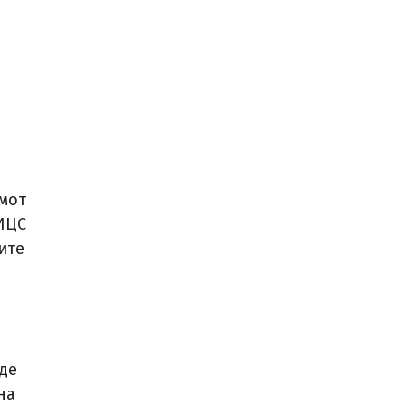
емот
НИЦС
ите
е
де
на