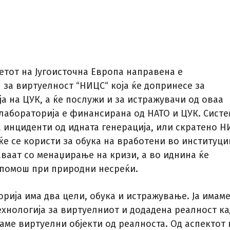
етот на Југоисточна Европа направена е
 за виртуелност “НИЦС“ која ќе допринесе за
а на ЦУК, а ќе послужи и за истражувачи од оваа
 лабораторија е финансирана од НАТО и ЦУК. Сист
а инциденти од идната генерација, или скратено 
ќе се користи за обука на вработени во институци
аваат со менаџирање на кризи, а во иднина ќе
 помош при природни несреќи.
рија има два цели, обука и истражување. Ја имам
ехнологија за виртуелниот и додадена реалност ка
аме виртуелни објекти од реалноста. Од аспектот 