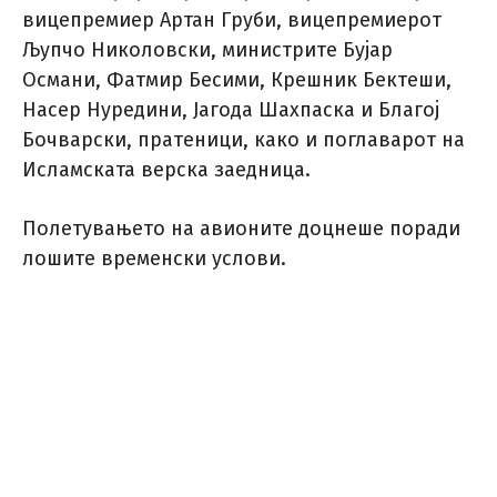
вицепремиер Артан Груби, вицепремиерот
Љупчо Николовски, министрите Бујар
Османи, Фатмир Бесими, Крешник Бектеши,
Насер Нуредини, Јагода Шахпаска и Благој
Бочварски, пратеници, како и поглаварот на
Исламската верска заедница.
Полетувањето на авионите доцнеше поради
лошите временски услови.