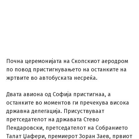
Почна церемонијата на Скопскиот аеродром
по повод пристигнувањето на останките на
жртвите во автобуската несреќа.
Двата авиона од Софија пристигнаа, а
останките во моментов ги пречекува висока
државна делегација. Присуствуваат
претседателот на државата Стево
Пендаровски, претседателот на Собранието
Талат Џафери, премиерот Зоран Заев, првиот