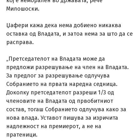
кој е неморален во државата, рече
Милошоски.
Џафери кажа дека нема добиено никаква
оставка од Владата, и затоа нема за што да се
расправа.
„Претседателот на Владата може да
предложи разрешување на член на Владата.
За предлог за разрешување одлучува
Собранието на првата наредна седница.
Доколку претседателот разреши 1/3 од
членовите на Владата од првобитниот
состав, тогаш Собранието одлучува како за
нова влада. Уставот пишува за изричита
надлежност на премиерот, а не на
пратеници.