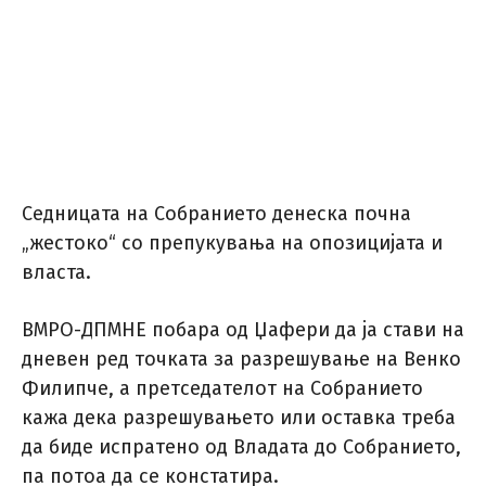
Седницата на Собранието денеска почна
„жестоко“ со препукувања на опозицијата и
власта.
ВМРО-ДПМНЕ побара од Џафери да ја стави на
дневен ред точката за разрешување на Венко
Филипче, а претседателот на Собранието
кажа дека разрешувањето или оставка треба
да биде испратено од Владата до Собранието,
па потоа да се констатира.