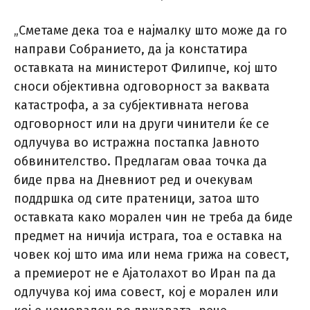
„Сметаме дека тоа е најмалку што може да го
направи Собранието, да ја констатира
оставката на министерот Филипче, кој што
сноси објективна одговорност за ваквата
катастрофа, а за субјективната негова
одговорност или на други чинители ќе се
одлучува во истражна постапка Јавното
обвинителство. Предлагам оваа точка да
биде прва на Дневниот ред и очекувам
поддршка од сите пратеници, затоа што
оставката како морален чин не треба да биде
предмет на ничија истрага, тоа е оставка на
човек кој што има или нема грижа на совест,
а премиерот не е Ајатолахот во Иран па да
одлучува кој има совест, кој е морален или