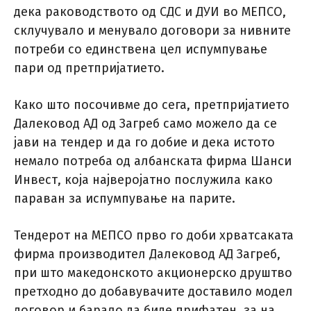
дека раководството од СДС и ДУИ во МЕПСО,
склучувало и менувало договори за нивните
потреби со единствена цел испумпување
пари од претпријатието.
Како што посочивме до сега, претпријатието
Далековод АД од Загреб само можело да се
јави на тендер и да го добие и дека истото
немало потреба од албанската фирма Шанси
Инвест, која најверојатно послужила како
параван за испумпување на парите.
Тендерот на МЕПСО прво го доби хрватсаката
фирма производител Далековод АД Загреб,
при што македонското акционерско друштво
претходно до добавувачите доставило модел
договор и барало да биде прифатен, за на