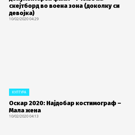
скејтборд во воена зона (доколку си
девојка)
10/02/2020 04:29
КУЛТУРА
Оскар 2020: Најдобар костимограф –
Мала жена
10/02/2020 04:13