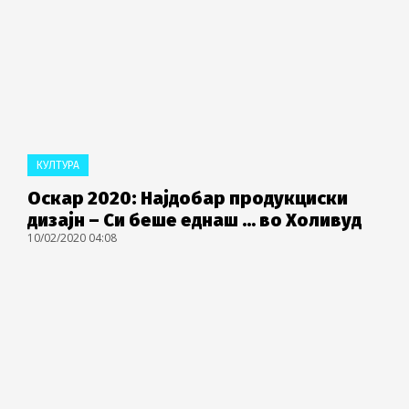
КУЛТУРА
Оскар 2020: Најдобар продукциски
дизајн – Си беше еднаш … во Холивуд
10/02/2020 04:08