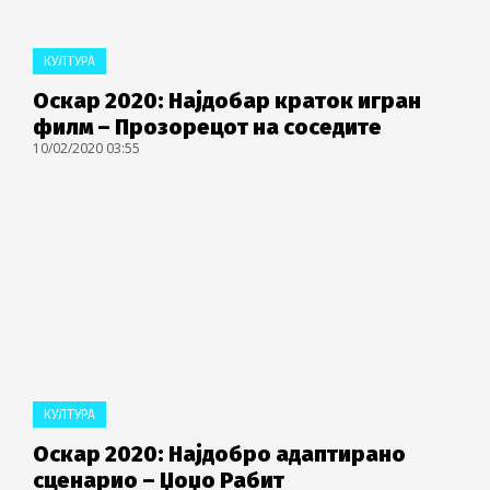
КУЛТУРА
Оскар 2020: Најдобар краток игран
филм – Прозорецот на соседите
10/02/2020 03:55
КУЛТУРА
Оскар 2020: Најдобро адаптирано
сценарио – Џоџо Рабит