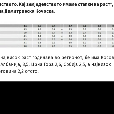
лството. Кај земјоделството имаме стапки на раст
“,
на Димитриеска Кочоска.
 највисок раст годинава во регионот, ќе има Косо
Албанија, 3,5, Црна Гора 2,6, Србија 2,5, а најнизок
говина 2,2 отсто.