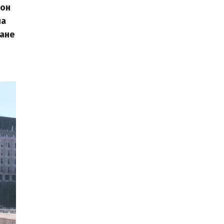
кон
на
тане