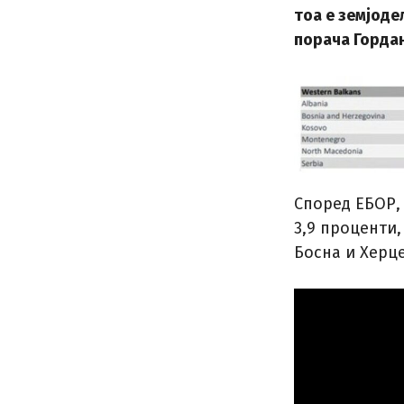
тоа е земјоде
порача Горда
Според ЕБОР,
3,9 проценти, 
Босна и Херце