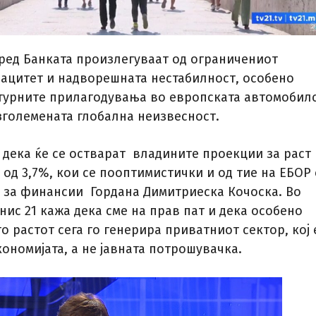
ред Банката произлегуваат од ограничениот
ацитет и надворешната нестабилност, особено
турните прилагодувања во европската автомобил
 зголемената глобална неизвесност.
 дека ќе се остварат владините проекции за раст 
од 3,7%, кои се пооптимистички и од тие на ЕБОР 
 за финансии Гордана Димитриеска Кочоска. Во
нис 21 кажа дека сме на прав пат и дека особено
о растот сега го генерира приватниот сектор, кој 
ономијата, а не јавната потрошувачка.