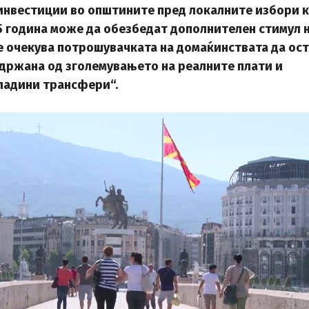
инвестиции во општините пред локалните избори 
25 година може да обезбедат дополнителен стимул 
е очекува потрошувачката на домаќинствата да ос
ддржана од зголемувањето на реалните плати и
ладини трансфери
“.