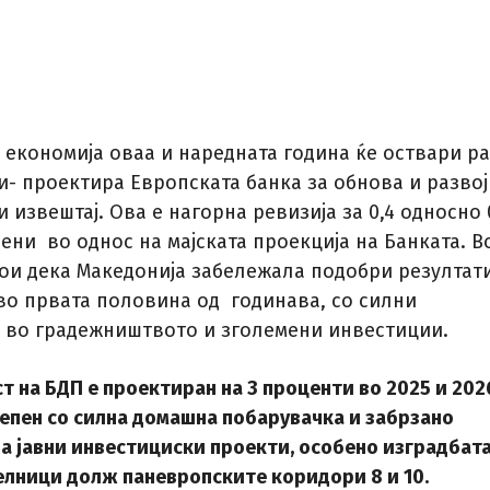
 економија оваа и наредната година ќе оствари ра
и- проектира Европската банка за обнова и развој
и извештај. Ова е нагорна ревизија за 0,4 односно 
ени во однос на мајската проекција на Банката. В
тои дека Македонија забележала подобри резултат
во првата половина од годинава, со силни
во градежништвото и зголемени инвестиции.
т на БДП е проектиран на 3 проценти во 2025 и 202
репен со силна домашна побарувачка и забрзано
а јавни инвестициски проекти, особено изградбата
елници долж паневропските коридори 8 и 10.