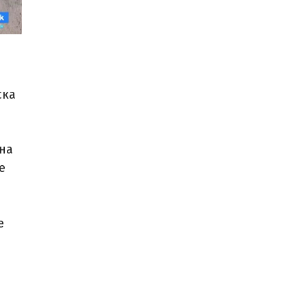
ска
на
е
е