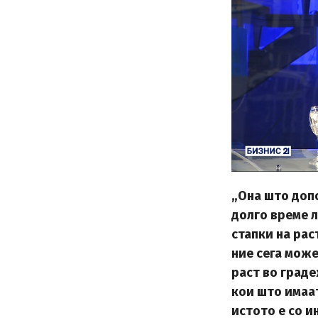
„Она што доп
долго време 
стапки на рас
ние сега мож
раст во граде
кои што имаа
истото е со и