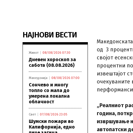
НАЈНОВИ ВЕСТИ
Македонската
од 3 процент
Живот
08/08/2026 07:30
својот есенск
Дневен хороскоп за
сабота (08.08.2026)
процентни по
извештајот с
Македонија
08/08/2026 07:00
очекуваните 
Сончево и многу
перформанси 
топло со мала до
умерена локална
облачност
„Реалниот рас
година, потк
Свет
07/08/2026 23:05
извршување н
Шумски пожари во
Калифорнија, едно
автопатски д
лице загина