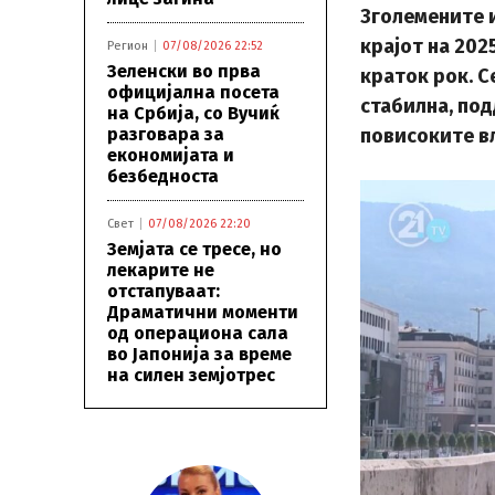
Зголемените 
крајот на 20
Регион
07/08/2026 22:52
Зеленски во прва
краток рок. С
официјална посета
стабилна, по
на Србија, со Вучиќ
разговара за
повисоките в
економијата и
безбедноста
Свет
07/08/2026 22:20
Земјата се тресе, но
лекарите не
отстапуваат:
Драматични моменти
од операциона сала
во Јапонија за време
на силен земјотрес