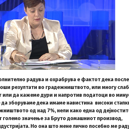
олнително радува и охрабрува е фактот дека после
лоши резултати во градежништвото, или многу сла
т или да кажеме дури и напротив податоци во мину
е да зборуваме дека имаме навистина високи стапк
жништвото од над 7%, нели како една од дејностит
т големо значење за Бруто домашниот производ,
ндустријата. Но она што мене лично посебно ме рад