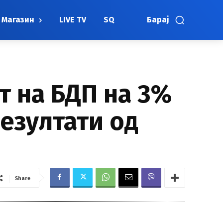
Магазин
LIVE TV
SQ
Барај
т на БДП на 3%
езултати од
Share