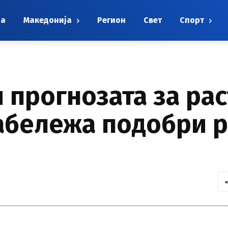
на
Македонија
Регион
Свет
Спорт
 прогнозата за рас
абележа подобри р