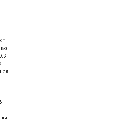
ст
 во
0,3
о
и од
6
 на