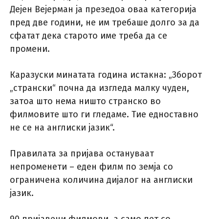
Дејен Вејерман ја презедоа оваа категорија
пред две години, не им требаше долго за да
сфатат дека старото име треба да се
промени.
Каразуски минатата година истакна: „Зборот
„странски“ почна да изгледа малку чуден,
затоа што нема ништо странско во
филмовите што ги гледаме. Тие едноставно
не се на англиски јазик“.
Правилата за пријава остануваат
непроменети – еден филм по земја со
ограничена количина дијалог на англиски
јазик.
90 пријавени филмови, а само пет со