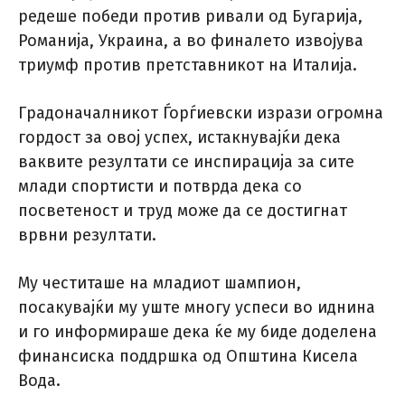
редеше победи против ривали од Бугарија,
Романија, Украина, а во финалето извојува
триумф против претставникот на Италија.
Градоначалникот Ѓорѓиевски изрази огромна
гордост за овој успех, истакнувајќи дека
ваквите резултати се инспирација за сите
млади спортисти и потврда дека со
посветеност и труд може да се достигнат
врвни резултати.
Му честиташе на младиот шампион,
посакувајќи му уште многу успеси во иднина
и го информираше дека ќе му биде доделена
финансиска поддршка од Општина Кисела
Вода.