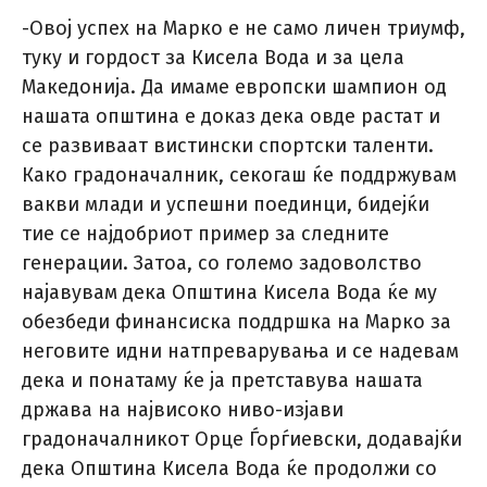
-Овој успех на Марко е не само личен триумф,
туку и гордост за Кисела Вода и за цела
Македонија. Да имаме европски шампион од
нашата општина е доказ дека овде растат и
се развиваат вистински спортски таленти.
Како градоначалник, секогаш ќе поддржувам
вакви млади и успешни поединци, бидејќи
тие се најдобриот пример за следните
генерации. Затоа, со големо задоволство
најавувам дека Општина Кисела Вода ќе му
обезбеди финансиска поддршка на Марко за
неговите идни натпреварувања и се надевам
дека и понатаму ќе ја претставува нашата
држава на највисоко ниво-изјави
градоначалникот Орце Ѓорѓиевски, додавајќи
дека Општина Кисела Вода ќе продолжи со