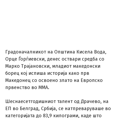
Градоначалникот на Општина Кисела Вода,
Орце Ѓорѓиевски, денес оствари средба со
Марко Трајановски, младиот македонски
борец кој испиша историја како прв
Македонец со освоено злато на Европско
првенство во ММА.
Шеснаесетгодишниот талент од Драчево, на
ЕП во Белград, Србија, се натпреваруваше во
категоријата до 83,9 килограми, каде што