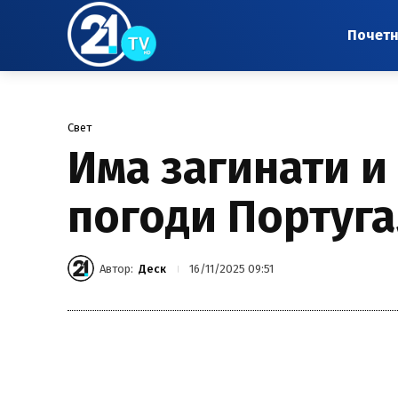
Почет
Свет
Има загинати и
погоди Португа
Автор:
Деск
16/11/2025 09:51