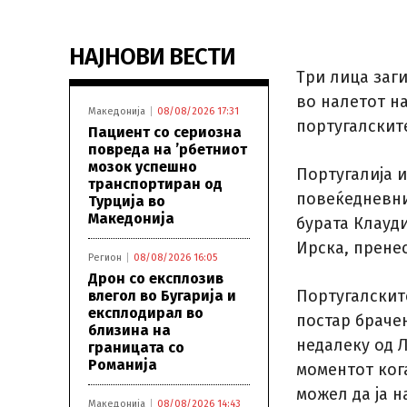
НАЈНОВИ ВЕСТИ
Три лица заг
во налетот н
Македонија
08/08/2026 17:31
португалскит
Пациент со сериозна
повреда на ’рбетниот
мозок успешно
Португалија и
транспортиран од
повеќедневни
Турција во
Македонија
бурата Клауди
Ирска, пренес
Регион
08/08/2026 16:05
Дрон со експлозив
Португалскит
влегол во Бугарија и
експлодирал во
постар браче
близина на
недалеку од Л
границата со
Романија
моментот ког
можел да ја н
Македонија
08/08/2026 14:43