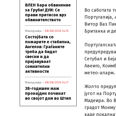
ВЛЕН бара обвинение
Во саботата т
за Груби! ДУИ: Се
прави притисок врз
Португалија,
обвинителството
Витор Ваз Пи
Британка и д
Македонија
08/08/2026 14:35
Состојбата со
пожарите е стабилна,
Португалскат
Ангелов: Граѓаните
предупредувањ
треба да бидат
свесни и да
Сетубал и Беј
пријавуваат
Авеиro, Коим
сомнителни
активности
метео-аларм.
Македонија
08/08/2026 14:27
Жолто предуп
38-годишен маж
југот на Порт
пронајден починат
во својот дом во Штип
Мадеира. Во 
градот Монмут
каде локална