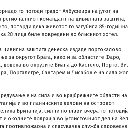
орнадо го погоди градот Албуфеира на југот на
 а регионалниот командант на цивилната заштита,
нто, потврди дека животот го загубила 85-годишна
ека 28 лица биле повредени во блискиот хотел.
а цивилна заштита денеска издаде портокалово
е за округот Брага, како и за областите Фаро,
а, додека во окрузите Виана до Кастело, Порто, Ви
бра, Порталегре, Сантaрем и Лисабон е на сила жо
редување е на сила и во крајбрежните области на
угалија и во планинските делови на островот
Велика Британија, силни поплави вчера го погодиј
 и околните подрачја во југоисточниот дел на Вел
та противпожарна и спасувачка служба спроведув