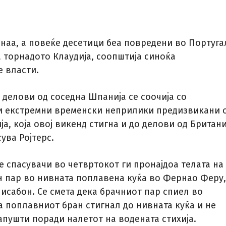
инаа, а повеќе десетици беа повредени во Португа
а торнадото Клаудија, соопштија синоќа
е власти.
 делови од соседна Шпанија се соочија со
 екстремни временски неприлики предизвикани 
ја, која овој викенд стигна и до делови од Британи
ува Ројтерс.
е спасувачи во четвртокот ги пронајдоа телата на
н пар во нивната поплавена куќа во Фернао Феру,
исабон. Се смета дека брачниот пар спиел во
а поплавниот бран стигнал до нивната куќа и не
апушти поради налетот на водената стихија.