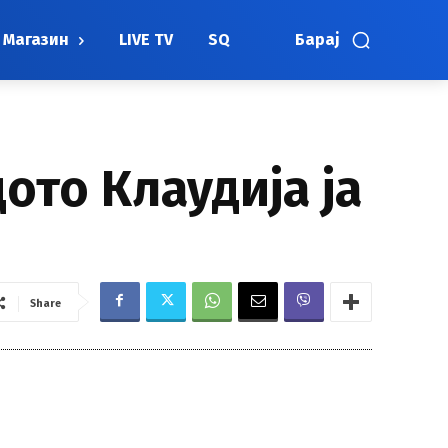
Магазин
LIVE TV
SQ
Барај
ото Клаудија ја
Share