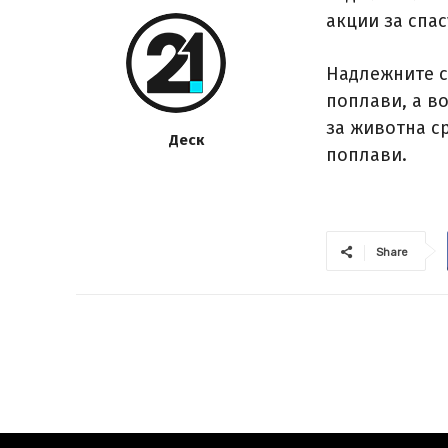
акции за спас
Надлежните с
поплави, а в
за животна с
Деск
поплави.
Share