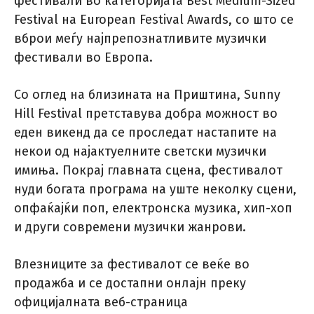
фестивали во категоријата Best Medium-Sized
Festival на European Festival Awards, со што се
вброи меѓу најпрепознатливите музички
фестивали во Европа.
Со оглед на близината на Приштина, Sunny
Hill Festival претставува добра можност во
еден викенд да се проследат настапите на
некои од најактуелните светски музички
имиња. Покрај главната сцена, фестивалот
нуди богата програма на уште неколку сцени,
опфаќајќи поп, електронска музика, хип-хоп
и други современи музички жанрови.
Влезниците за фестивалот се веќе во
продажба и се достапни онлајн преку
официјалната веб-страница