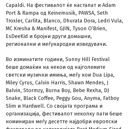
Capaldi. На фестивалот ќе настапат и Adam
Port & Rampa од Keinemusik, PAWSA, Seth
Troxler, Carlita, Blanco, Dhurata Dora, Ledri Vula,
MC Kresha & Manifest, GJIN, Tyson O’Brien,
EsDeeKid и бројни други домашни,
регионални и меѓународни изведувачи.
Во изминатите години, Sunny Hill Festival
беше домаќин на некои од најголемите
светски музички имиња, меѓу кои Dua Lipa,
Miley Cyrus, Calvin Harris, Shawn Mendes, J
Balvin, Stormzy, Burna Boy, Bebe Rexha, DJ
Snake, Black Coffee, Peggy Gou, Anyma, Fatboy
Slim и Hardwell. Со својата програма и
организација, фестивалот неколку пати беше
номиниран меѓу десетте најдобри европски