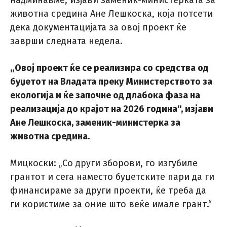
надминавме, изјави заменик-министерката за
животна средина Ане Лешкоска, која потсети
дека документацијата за овој проект ќе
заврши следната недела.
„Овој проект ќе се реализира со средства од
буџетот на Владата преку Министерството за
екологија и ќе започне од длабока фаза на
реализација до крајот на 2026 година“, изјави
Ане Лешкоска, заменик-министерка за
животна средина.
Мицкоски: „Со други зборови, го изгубиле
грантот и сега наместо буџетските пари да ги
финансираме за други проекти, ќе треба да
ги користиме за оние што веќе имале грант.“