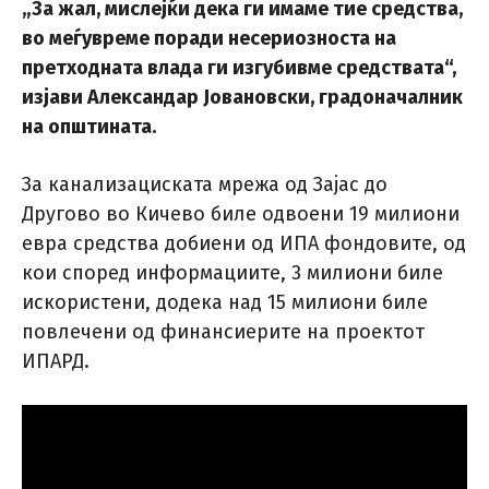
„За жал, мислејќи дека ги имаме тие средства,
во меѓувреме поради несериозноста на
претходната влада ги изгубивме средствата“,
изјави Александар Јовановски, градоначалник
на општината.
За канализациската мрежа од Зајас до
Другово во Кичево биле одвоени 19 милиони
евра средства добиени од ИПА фондовите, од
кои според информациите, 3 милиони биле
искористени, додека над 15 милиони биле
повлечени од финансиерите на проектот
ИПАРД.