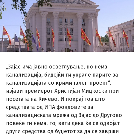
„Зајас има јавно осветлување, но нема
канализација, бидејќи ги украле парите за
канализацијата со криминален проект“,
изјави премиерот Христијан Мицкоски при
посетата на Кичево. И покрај тоа што
средствата од ИПА фондовите за
канализациската мрежа од Зајас до Другово
повеќе ги нема, тој вети дека ќе се одвојат
други средства од буџетот за да се заврши