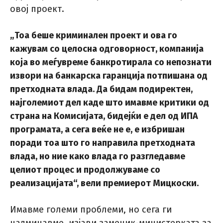
овој проект.
„Тоа беше криминален проект и ова го
кажувам со целосна одговорност, компанија
која во меѓувреме банкротирала со непознати
извори на банкарска гаранција потпишана од
претходната влада. Да бидам подиректен,
најголемиот дел каде што имавме критики од
страна на Комисијата, бидејќи е дел од ИПА
програмата, а сега веќе не е, е избришан
поради тоа што го направила претходната
влада, но ние како влада го разгледавме
целиот процес и продолжуваме со
реализацијата“, вели премиерот Мицкоски.
Имавме големи проблеми, но сега ги