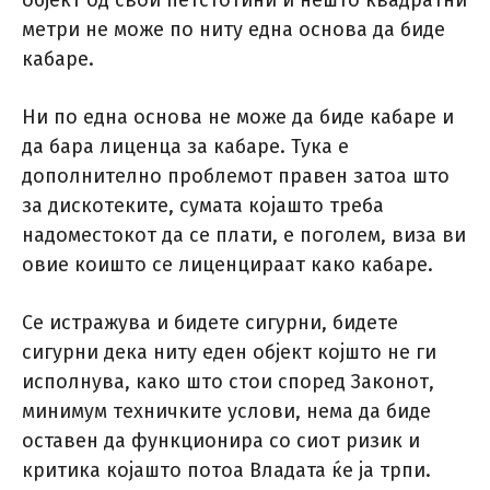
објект од свои петстотини и нешто квадратни
метри не може по ниту една основа да биде
кабаре.
Ни по една основа не може да биде кабаре и
да бара лиценца за кабаре. Тука е
дополнително проблемот правен затоа што
за дискотеките, сумата којашто треба
надоместокот да се плати, е поголем, виза ви
овие коишто се лиценцираат како кабаре.
Се истражува и бидете сигурни, бидете
сигурни дека ниту еден објект којшто не ги
исполнува, како што стои според Законот,
минимум техничките услови, нема да биде
оставен да функционира со сиот ризик и
критика којашто потоа Владата ќе ја трпи.