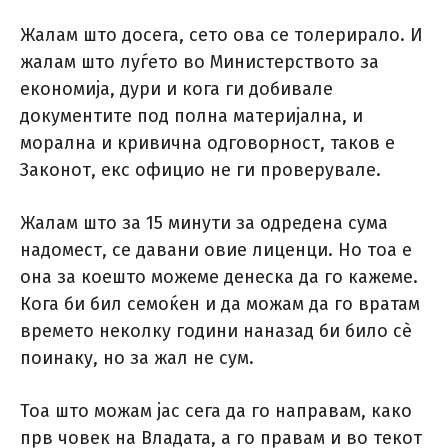
Жалам што досега, сето ова се толерирало. И
жалам што луѓето во Министерството за
економија, дури и кога ги добивале
документите под полна материјална, и
морална и кривична одговорност, таков е
Законот, екс официо не ги проверувале.
Жалам што за 15 минути за одредена сума
надомест, се давани овие лиценци. Но тоа е
она за коешто можеме денеска да го кажеме.
Кога би бил семоќен и да можам да го вратам
времето неколку години наназад би било сѐ
поинаку, но за жал не сум.
Тоа што можам јас сега да го направам, како
прв човек на Владата, а го правам и во текот