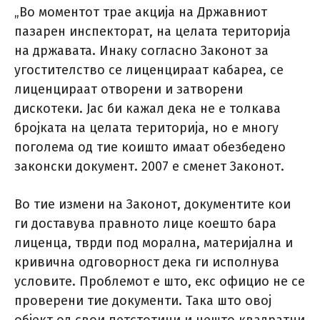
„Во моментот трае акција на Државниот
пазарен инспекторат, на целата територија
на државата. Инаку согласно Законот за
угостителство се лиценцираат кабареа, се
лиценцираат отворени и затворени
дискотеки. Јас би кажал дека не е толкава
бројката на целата територија, но е многу
поголема од тие коишто имаат обезбедено
законски документ. 2007 е сменет Законот.
Во тие измени на Законот, документите кои
ги доставува правното лице коешто бара
лиценца, тврди под морална, материјална и
кривична одговорност дека ги исполнува
условите. Проблемот е што, екс официо не се
проверени тие документи. Така што овој