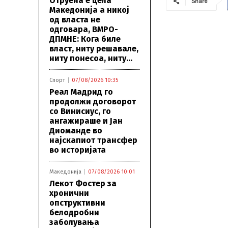
Отруена е цела
Share
Македонија а никој
од власта не
одговара, ВМРО-
ДПМНЕ: Кога биле
власт, ниту решавале,
ниту понесоа, ниту...
Спорт
07/08/2026 10:35
Реал Мадрид го
продолжи договорот
со Винисиус, го
ангажираше и Јан
Диоманде во
најскапиот трансфер
во историјата
Македонија
07/08/2026 10:01
Лекот Фостер за
хронични
опструктивни
белодробни
заболувања