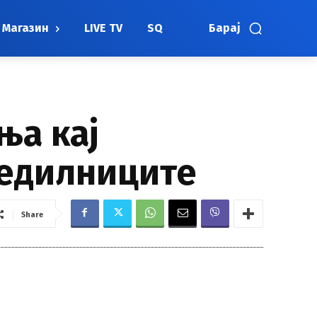
Магазин
LIVE TV
SQ
Барај
ња кај
тедилниците
Share