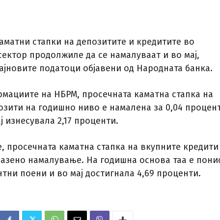
аматни стапки на депозитите и кредитите во
сектор продолжиле да се намалуваат и во мај,
ајновите податоци објавени од Народната банка.
мациите на НБРМ, просечната каматна стапка на
озити на годишно ниво е намалена за 0,04 процен
ј изнесувала 2,17 проценти.
е, просечната каматна стапка на вкупните кредити
азено намалување. На годишна основа таа е пони
нтни поени и во мај достигнала 4,69 проценти.