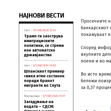
НАЈНОВИ ВЕСТИ
Просечните к
банкарскиот 
Свет
07/08/2026 12:34
покажуваат н
Трамп ги заострува
имиграциските
политики, се стреми
Според инфор
кон автоматско
вкупните деп
државјанство
поени и во ма
Свет
07/08/2026 12:03
Шпанскиот премиер
Во исто врем
свика итен состанок
бележи поизр
поради бранот
мигранти во Сеута
за 0,37 проце
Македонија
07/08/2026 11:31
Загадување на
водата – СДСМ: