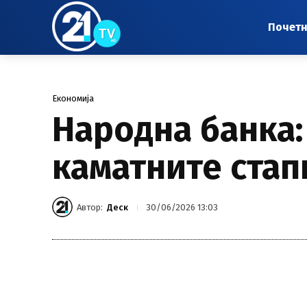
Почет
Економија
Народна банка:
каматните стап
Автор:
Деск
30/06/2026 13:03