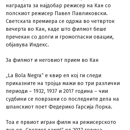
наградата за најдобар режисер на Кан со
полскиот режисер Павел Павликовски.
Светската премиера се одржа во четврток
вечерта во Кан, каде што филмот беше
пречекан со долги и громогласни овации,
објавува Индекс.
За филмот и неговиот прием во Кан
„La Bola Negra“ е квир еп кој ги следи
приказните на тројца мажи во три различни
периоди – 1932, 1937 и 2017 година – чии
судбини се поврзани со последните дела на
шпанскиот поет Федерико Гарсија Лорка.
Тоа е првиот игран филм на режисерското