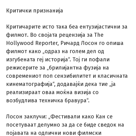
Критички признанија
Критичарите исто така беа ентузијастични за
филмот. Во својата рецензија за The
Hollywood Reporter, Ричард Лосон го опиша
филмот како „одраз на голем дел од
изгубената геј историја“. Тој ги пофали
режисерите за „брилијантна фузија на
современиот поп сензибилитет и класичната
кинематографија“, додавајќи дека тие „ја
реализираат оваа моќна визија со
возбудлива техничка бравура“.
Лосон заклучи: „Фестивали како Кан се
посетуваат делумно за да се биде сведок на
појавата на одлични нови филмски