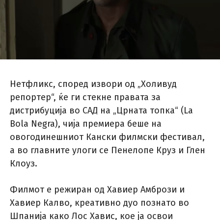
Нетфликс, според извори од „Холивуд
репортер“, ќе ги стекне правата за
дистрибуција во САД на „Црната топка“ (La
Bola Negra), чија премиера беше на
овогодинешниот Кански филмски фестивал,
а во главните улоги се Пенелопе Круз и Глен
Клоуз.
Филмот е режиран од Хавиер Амбрози и
Хавиер Калво, креативно дуо познато во
Шпанија како Лос Хавис, кое ја освои