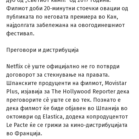
дуо од „Светиот камп!“ од 2017 година.
Филмот доби 20-минутни стоечки овации од
публиката по неговата премиера во Кан,
најдолгата забележана на овогодинешниот
фестивал.
Преговори и дистрибуција
Netflix сè уште официјално не го потврди
договорот за стекнување на правата.
Шпанските продуценти на филмот, Movistar
Plus, изјавија за The Hollywood Reporter дека
преговорите сè уште се во тек. Познато е
дека филмот ќе биде објавен во Шпанија во
октомври од Elastica, додека копродуцентот
Le Pacte ќе се грижи за кино-дистрибуцијата
во Франција.