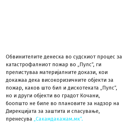
Обвинителите денеска во судскиот процес за
катастрофалниот пожар во „Пулс“, ги
прелистуваа материјалните докази, кои
докажаа дека високоризичните објекти за
пожар, каков што бил и дискотеката „Пулс“,
но и други објекти во градот Кочани,
боопшто не биле во плановите за надзор на
Дирекцијата за заштита и спасување,
пренесува
„Сакамдакажам.мк“.