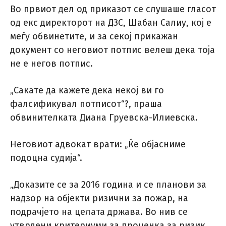
Во првиот дел од приказот се слушаше гласот
од екс директорот на ДЗС, Шабан Салиу, кој е
меѓу обвинетите, и за секој прикажан
документ со неговиот потпис велеш дека тоја
не е негов потпис.
„Сакате да кажете дека некој ви го
фалсификувал потписот“?, праша
обвинителката Диана Груевска-Илиевска.
Неговиот адвокат врати: „Ќе објасниме
подоцна судија“.
„Доказите се за 2016 година и се планови за
надзор на објекти ризични за пожар, на
подрачјето на целата држава. Во нив се
утврдени критериуми за проценка за ризик