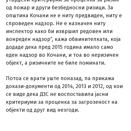
од пожар и други безбедносни ризици. За
општина Кочани не е ниту предвиден, ниту е
спроведен надзор. Не е назначен ниту
инспектор како би извршил редовен или
вонреден надзор”, кажа обвинителката, која
додаде дека пред 2015 година имало само
еден надзор во Кoчани, и тоа во неризичен
објект, а ризичните не биле поминати.
Потоа се врати уште поназад, па прикажа
докази-документи од 2014, 2013 и 2012, од кои
се виде дека ДЗС не воспоставила јасни
критериуми за проценка за загрозеност на
објекти од друг вид незгоди.