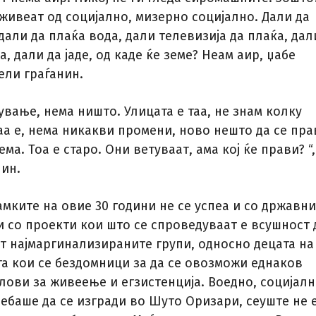
живеат од социјално, мизерно социјално. Дали да
 дали да плаќа вода, дали телевизија да плаќа, дал
, дали да јаде, од каде ќе земе? Неам аир, џабе
ели граѓанин.
вање, нема ништо. Улицата е таа, не знам колку
аа е, нема никакви промени, ново нешто да се пра
ма. Тоа е старо. Они ветуваат, ама кој ќе прави? “,
нин.
мките на овие 30 години не се успеа и со државни
и со проекти кои што се спроведуваат е всушност 
ат најмаргинализираните групи, односно децата на
та кои се бездомници за да се овозможи еднаков
лови за живеење и егзистенција. Воедно, социјалн
ребаше да се изгради во Шуто Оризари, сеуште не 