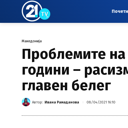
Почет
Македонија
Проблемите на 
години – расиз
главен белег
Автор:
Ивана Рамаданова
08/04/2021 16:10