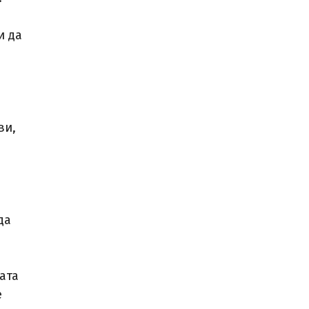
и да
ви,
да
ата
е