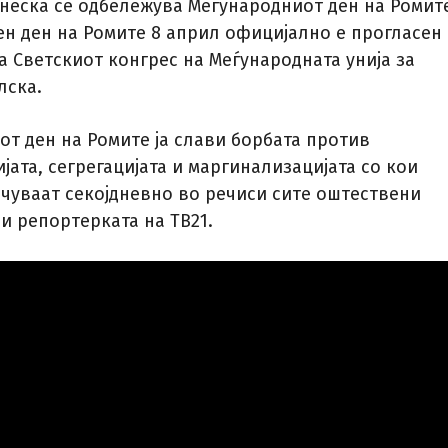
енеска се одбележува Меѓународниот ден на Ромит
ен ден на Ромите 8 април официјално е прогласен
а Светскиот конгрес на Меѓународната унија за
лска.
от ден на Ромите ја слави борбата против
ата, сегрегацијата и маргинализацијата со кои
очуваат секојдневно во речиси сите оштествени
и репортерката на ТВ21.