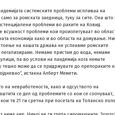
пандемијата системските проблеми испливаа на
само за ромската заедница, туку за сите. Она што 
зистенцијалени проблеми во раките на Ковид
се всушност проблеми кои произлегуваат во облас
ата економија како и во областа на домување. Ни
стоење на нашата држава не успеавме ромските
и легализираме. Немаме пристам до вода, немаме
улици, па во услови на пандемија кога немате
у тешко може да се придржувате до препораките 
ојдневно“, истакна Алберт Мемети.
о на невработеноста, како и одсуството на
аштита се дел од проблемите со кои се соочуваат,
кои тв 21 ги сретна при посетата на Топанско поле
т нема аир. Никој не ги гледа сиромашните. Зошто