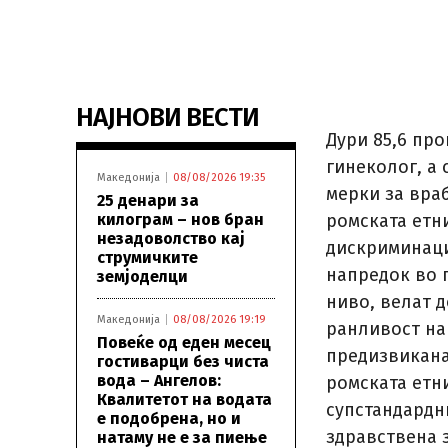
НАЈНОВИ ВЕСТИ
Дури 85,6 про
гинеколог, а 
Македонија
08/08/2026 19:35
мерки за вра
25 денари за
килограм – нов бран
ромската етн
незадоволство кај
дискриминациј
струмичките
напредок во 
земјоделци
ниво, велат д
Македонија
08/08/2026 19:19
ранливост на
Повеќе од еден месец
предизвикана 
гостиварци без чиста
вода – Ангелов:
ромската етн
Квалитетот на водата
супстандардн
е подобрена, но и
здравствена 
натаму не е за пиење