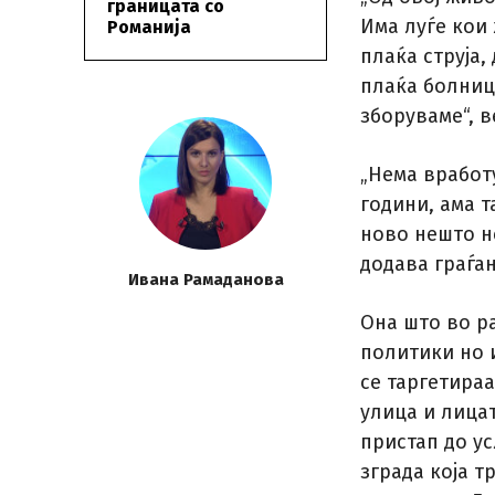
границата со
Има луѓе кои 
Романија
плаќа струја,
плаќа болница
зборуваме“, в
„Нема вработу
години, ама т
ново нешто не
додава граѓа
Ивана Рамаданова
Она што во ра
политики но 
се таргетира
улица и лица
пристап до ус
зграда која т