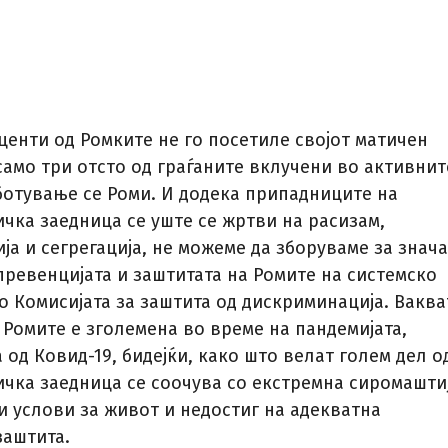
центи од Ромките не го посетиле својот матичен
само три отсто од граѓаните вклучени во активнит
ботување се Роми. И додека припадниците на
ичка заедница се уште се жртви на расизам,
а и сегрегација, не можеме да зборуваме за знач
превенцијата и заштитата на Ромите на системско
о Комисијата за заштита од дискриминација. Ваква
 Ромите е зголемена во време на пандемијата,
од Ковид-19, бидејќи, како што велат голем дел о
ичка заедница се соочува со екстремна сиромаштиј
и услови за живот и недостиг на адекватна
заштита.