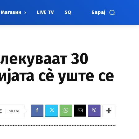
Магазин
LIVE TV
SQ
Барај
лекуваат 30
јата сѐ уште се
Share