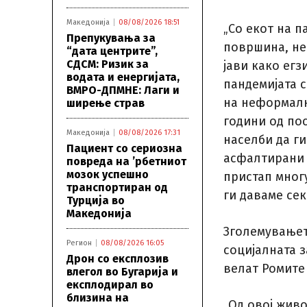
Македонија
08/08/2026 18:51
„Со екот на 
Препукувања за
површина, не 
“дата центрите”,
СДСМ: Ризик за
јави како ег
водата и енергијата,
пандемијата 
ВМРО-ДПМНЕ: Лаги и
на неформалн
ширење страв
години од по
Македонија
08/08/2026 17:31
населби да г
Пациент со сериозна
асфалтирани 
повреда на ’рбетниот
мозок успешно
пристап мног
транспортиран од
ги даваме сек
Турција во
Македонија
Зголемувањет
Регион
08/08/2026 16:05
социјалната з
Дрон со експлозив
велат Ромите 
влегол во Бугарија и
експлодирал во
близина на
„Од овој живо