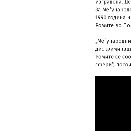
изградена. Д
За Меѓународ
1990 година н
Ромите во По
„Меѓународни
дискриминациј
Ромите се со
сфери“, посоч