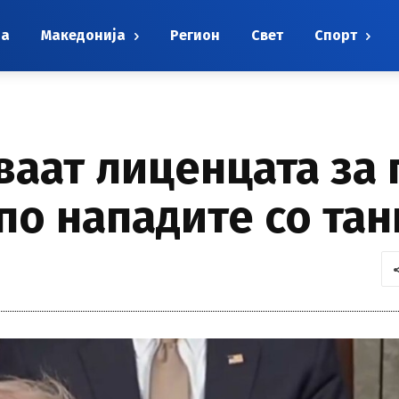
на
Македонија
Регион
Свет
Спорт
ваат лиценцата за
по нападите со та