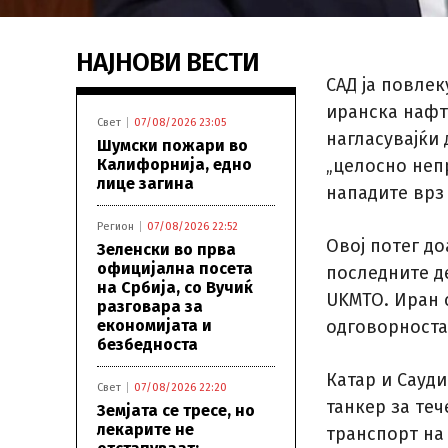
НАЈНОВИ ВЕСТИ
САД ја повле
иранска нафт
Свет
07/08/2026 23:05
нагласувајќи 
Шумски пожари во
Калифорнија, едно
„целосно неп
лице загина
нападите врз
Регион
07/08/2026 22:52
Овој потег до
Зеленски во прва
официјална посета
последните д
на Србија, со Вучиќ
UKMTO. Иран с
разговара за
економијата и
одговорноста
безбедноста
Катар и Сауди
Свет
07/08/2026 22:20
танкер за теч
Земјата се тресе, но
лекарите не
транспорт на 