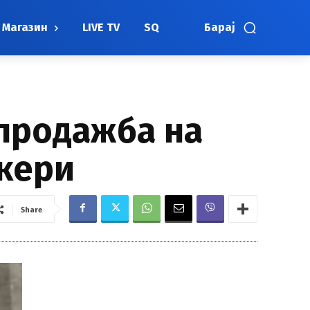
Магазин
LIVE TV
SQ
Барај
 продажба на
нкери
Share