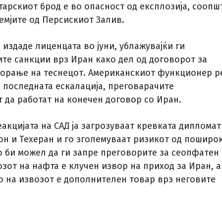
тарскиот брод е во опасност од експлозија, соопш
емјите од Персискиот Залив.
а издаде лиценцата во јуни, ублажувајќи ги
те санкции врз Иран како дел од договорот за
орање на теснецот. Американскиот функционер р
ј последната ескалација, преговарачите
 да работат на конечен договор со Иран.
акцијата на САД ја загрозуваат кревката дипломат
он и Техеран и го зголемуваат ризикот од поширо
 би можел да ги запре преговорите за сеопфатен
зот на нафта е клучен извор на приход за Иран, а
 на извозот е дополнителен товар врз неговите