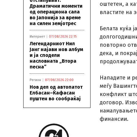
отстапуваат:
оштетен, а ка
Драматични моменти
од операциона сала
властите на з
во Јапонија за време
на силен земјотрес
Белата куќа ј
долгогодишни
Интернет
07/08/2026 22:15
Легендарниот Нил
повторно отв
Јанг најави нов албум
дека, и покра
и ја сподели
насловната „Втора
продолжуваат
песна“
Нападите и ре
Регион
07/08/2026 22:00
меѓу Вашингт
Нов дел од автопатот
Елбасан–Ќафасан
конфликт што
пуштен во сообраќај
договор. Изво
намалувањето
финансии.