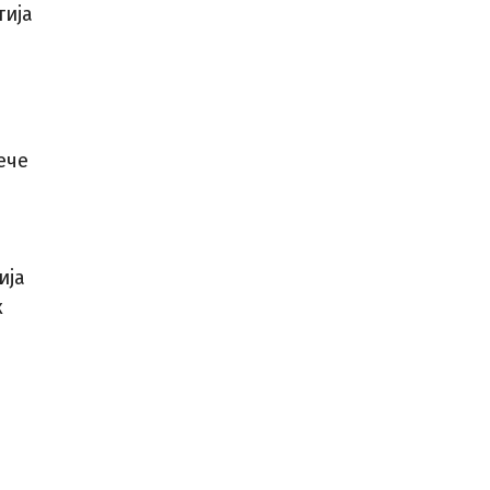
тија
ече
ија
к