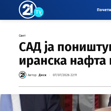
Почет
Свет
САД ја поништу
иранска нафта 
Автор:
Деск
07/07/2026 22:11