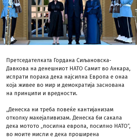
Претседателката Гордана Сиљановска-
Давкова на денешниот НАТО Самит во Анкара,
испрати порака дека најсилна Европа е онаа
која живее во мир и демократија заснована
на принципи и вредности.
„Денеска ни треба повеќе кантијанизам
отколку макејаливизам. Денеска би сакала
дека мотото „посилна европа, посилно НАТО“,
во моите мисли е дека проширена