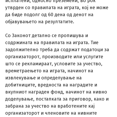
исплатени, односно преземени, во рок
утврден со правилата на играта, кој не може
да биде подолг од 60 дена од денот на
објавувањето на резултатите.
Со Законот детално се пропишува и
содржината на правилата на играта. Тие
задолжително треба да содржат податоци за
организаторот, производите или услугите
што се рекламираат, условите за учество,
времетраењето на играта, начинот на
извлекување и определување на
добитниците, вредноста на наградите и
вкупниот награден фонд, начинот на нивно
доделување, постапката за приговор, како и
забрана за учество на вработените кај
организаторот и членовите на нивните