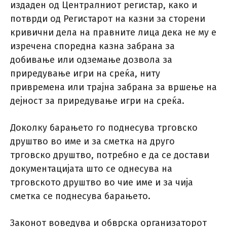
издаден од Централниот регистар, како и
потврди од Регистарот на казни за сторени
кривични дела на правните лица дека не му е
изречена споредна казна забрана за
добивање или одземање дозвола за
приредување игри на среќа, ниту
привремена или трајна забрана за вршење на
дејност за приредување игри на среќа.
Доколку барањето го поднесува трговско
друштво во име и за сметка на друго
трговско друштво, потребно е да се достави
документацијата што се однесува на
трговското друштво во чие име и за чија
сметка се поднесува барањето.
Законот воведува и обврска организаторот