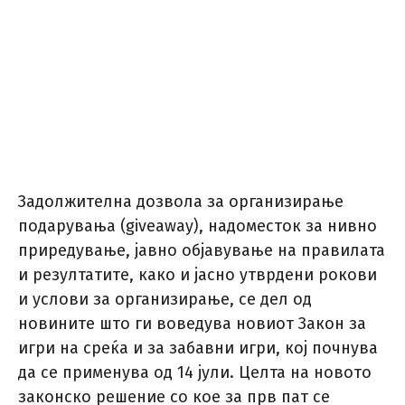
Задолжителна дозвола за организирање
подарувања (giveaway), надоместок за нивно
приредување, јавно објавување на правилата
и резултатите, како и јасно утврдени рокови
и услови за организирање, се дел од
новините што ги воведува новиот Закон за
игри на среќа и за забавни игри, кој почнува
да се применува од 14 јули. Целта на новото
законско решение со кое за прв пат се