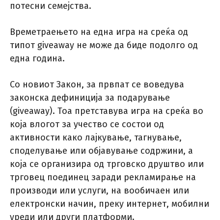
потесни семејства.
Времетраењето на една игра на среќа од
типот giveaway не може да биде подолго од
една година.
Со новиот Закон, за првпат се воведува
законска дефиниција за подарување
(giveaway). Тоа претставува игра на среќа во
која влогот за учество се состои од
активности како лајкување, тагнување,
споделување или објавување содржини, а
која се организира од трговско друштво или
трговец поединец заради рекламирање на
производи или услуги, на вообичаен или
електронски начин, преку интернет, мобилни
уреди или други платформи.