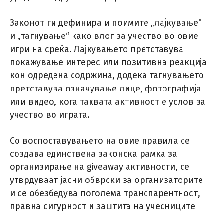
Законот ги дефинира и поимите „лајкување“
и „тагнување“ како влог за учество во овие
игри на среќа. Лајкувањето претставува
покажување интерес или позитивна реакција
кон одредена содржина, додека тагнувањето
претставува означување лице, фотографија
или видео, кога таквата активност е услов за
учество во играта.
Со воспоставувањето на овие правила се
создава единствена законска рамка за
организирање на giveaway активности, се
утврдуваат јасни обврски за организаторите
и се обезбедува поголема транспарентност,
правна сигурност и заштита на учесниците