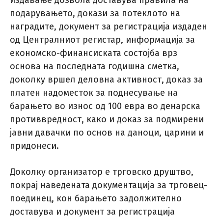
издавање дозвола доставува правила на
подарувањето, докази за потеклото на
наградите, документ за регистрација издаден
од Централниот регистар, информација за
економско-финансиската состојба врз
основа на последната годишна сметка,
доколку вршел деловна активност, доказ за
платен надоместок за поднесување на
барањето во износ од 100 евра во денарска
противвредност, како и доказ за подмирени
јавни давачки по основ на даноци, царини и
придонеси.
Доколку организатор е трговско друштво,
покрај наведената документација за трговец-
поединец, кон барањето задолжително
доставува и документ за регистрација