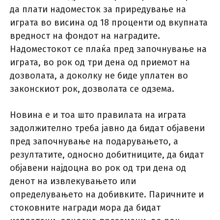
да плати надоместок за приредување на
играта во висина од 18 проценти од вкупната
вредност на фондот на наградите.
Надоместокот се плаќа пред започнување на
играта, во рок од три дена од приемот на
дозволата, а доколку не биде уплатен во
законскиот рок, дозволата се одзема.
Новина е и тоа што правилата на играта
задолжително треба јавно да бидат објавени
пред започнување на подарувањето, а
резултатите, односно добитниците, да бидат
објавени најдоцна во рок од три дена од
денот на извлекувањето или
определувањето на добивките. Паричните и
стоковните награди мора да бидат