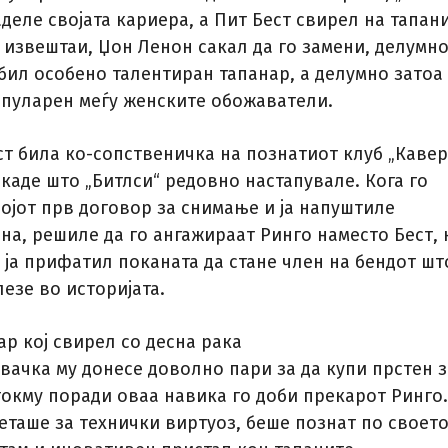
аделе својата кариера, а Пит Бест свирел на тапани
 извештаи, Џон Ленон сакал да го замени, делумн
 бил особено талентиран тапанар, а делумно затоа
опуларен меѓу женските обожаватели.
ст била ко-сопственичка на познатиот клуб „Кавер
каде што „Битлси“ редовно настапувале. Кога го
ојот прв договор за снимање и ја напуштиле
на, решиле да го ангажираат Ринго наместо Бест, 
 ја прифатил поканата да стане член на бендот шт
езе во историјата.
р кој свирел со десна рака
вачка му донесе доволно пари за да купи прстен з
 токму поради оваа навика го доби прекарот Ринго.
еташе за технички виртуоз, беше познат по своет