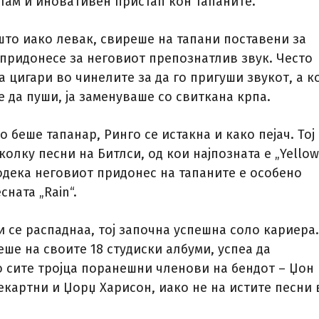
итам и иновативен пристап кон тапаните.
што иако левак, свиреше на тапани поставени за
 придонесе за неговиот препознатлив звук. Често
а цигари во чинелите за да го пригуши звукот, а к
 да пуши, ја заменуваше со свиткана крпа.
о беше тапанар, Ринго се истакна и како пејач. Тој
олку песни на Битлси, од кои најпозната е „Yellow
додека неговиот придонес на тапаните е особено
сната „Rain“.
 се распаднаа, тој започна успешна соло кариера.
ше на своите 18 студиски албуми, успеа да
о сите тројца поранешни членови на бендот – Џон
екартни и Џорџ Харисон, иако не на истите песни 