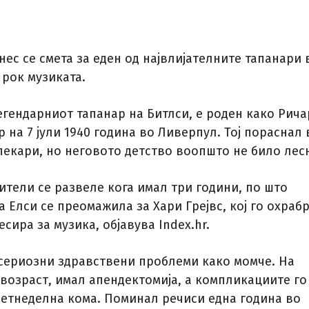
нес се смета за еден од највлијателните тапанари 
 рок музиката.
егендарниот тапанар на Битлси, е роден како Рича
 на 7 јули 1940 година во Ливерпул. Тој пораснал 
пекари, но неговото детство воопшто не било лес
ители се развеле кога имал три години, по што
а Елси се преомажила за Хари Грејвс, кој го охраб
есира за музика, објавува Index.hr.
 сериозни здравствени проблеми како момче. На
возраст, имал апендектомија, а компликациите го
сетнеделна кома. Поминал речиси една година во