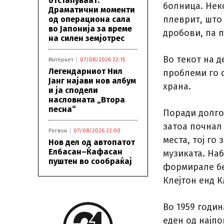
отстапуваат:
болница. Нек
Драматични моменти
плеврит, што
од операциона сала
во Јапонија за време
дробови, па 
на силен земјотрес
Во текот на д
Интернет
07/08/2026 22:15
Легендарниот Нил
проблеми го 
Јанг најави нов албум
храна.
и ја сподели
насловната „Втора
песна“
Поради долго
затоа почнал
Регион
07/08/2026 22:00
места, тој го
Нов дел од автопатот
Елбасан–Ќафасан
музиката. Наб
пуштен во сообраќај
формирале бе
Клејтон енд К
Во 1959 годин
еден од најп