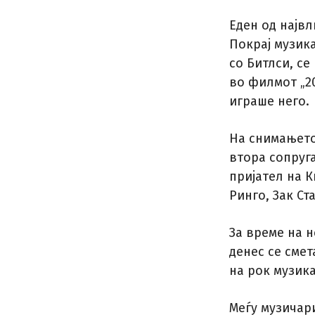
Еден од највл
Покрај музика
со Битлси, се
во филмот „20
играше него.
На снимањето 
втора сопруга
пријател на К
Ринго, Зак Ст
За време на н
денес се смет
на рок музика
Меѓу музичар