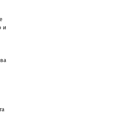
е
о и
ова
та