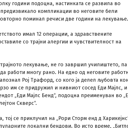
олку години подоцна, настинката се развила во
 предизвикало компликации во неговите бели
повторно поминал речиси две години на лекување
етството имал 12 операции, а здравствените
оставиле со трајни алергии и чувствителност на
трајното лекување, не го завршил училиштето, па
 да работи многу рано. На едно од неговите работ
 запознал Рој Трафорд, со кого ја делел љубовта ко
рзо им се придружил и нивниот сосед Еди Мајлс, и
ндот „Еди Мајлс Бенд“, подоцна преименуван во „
лејтон Скверс“.
а, тој се приклучил на „Рори Сторм енд д Харикејнс“
опуларните локални бендови. Во исто време, „Битл