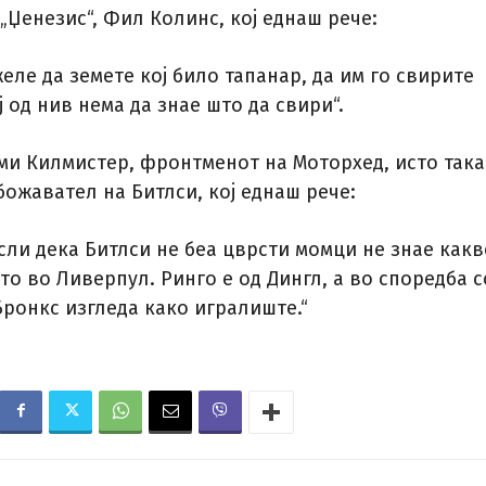
„Џенезис“, Фил Колинс, кој еднаш рече:
еле да земете кој било тапанар, да им го свирите
ј од нив нема да знае што да свири“.
ми Килмистер, фронтменот на Моторхед, исто така
ожавател на Битлси, кој еднаш рече:
сли дека Битлси не беа цврсти момци не знае какв
о во Ливерпул. Ринго е од Дингл, а во споредба с
Бронкс изгледа како игралиште.“