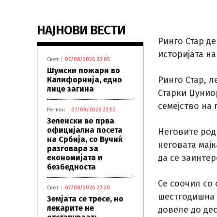
НАЈНОВИ ВЕСТИ
Ринго Стар де
историјата на
Свет
07/08/2026 23:05
Шумски пожари во
Ринго Стар, л
Калифорнија, едно
лице загина
Старки Џуниор
семејство на 
Регион
07/08/2026 22:52
Зеленски во прва
официјална посета
Неговите род
на Србија, со Вучиќ
неговата мајк
разговара за
да се заинтер
економијата и
безбедноста
Се соочил со
Свет
07/08/2026 22:20
шестгодишна 
Земјата се тресе, но
лекарите не
довеле до де