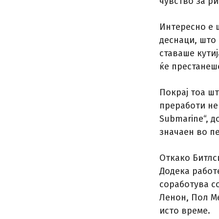
чувство за р
Интересно е 
деснаци, што
ставаше кутиј
ќе престанеше
Покрај тоа шт
преработи нек
Submarine“, 
значаен во пе
Откако Битлси
Додека работе
соработува с
Ленон, Пол М
исто време.