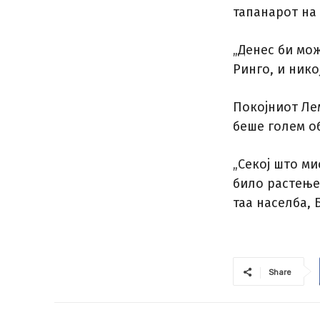
тапанарот на 
„Денес би мож
Ринго, и нико
Покојниот Ле
беше голем об
„Секој што ми
било растењет
таа населба, 
Share