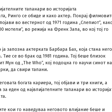
ијателните тапанари во историјата
та, Ринго се обиде и како актер. Покрај филмовит
 појави во вестернот од 1971 година „Слепиот“, как
0 мотели“, во режија на Френк Запа, во кој тој го
ја запозна актерката Барбара Бах, која стана нег
. Тие се во брак од 1981 година. Тој беше близок
ит Мун од „The Who“, кој подоцна го научи синот на
арки, да свири тапани.
еговата богата кариера, тој објави и три книги, а
а за еден од највлијателните тапанари во историја
та.
ите кои го наведуваа неговото влијание беше и