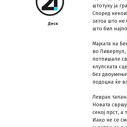
штотуку ја гр
Според некои
затоа што не
Деск
што бил најп
Мајката на Бе
во Ливерпул, 
потпишале св
клупската сце
без двоумење
подоцна ќе вл
Леврак тапана
Новата свршу
секој прст, а
Иако не се см