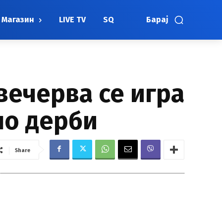
Магазин
LIVE TV
SQ
Барај
вечерва се игра
но дерби
Share