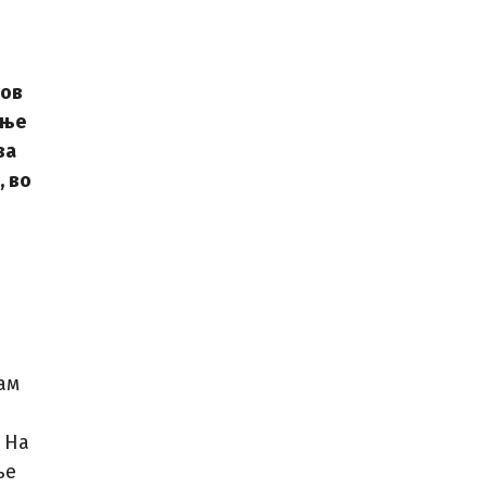
нов
ање
ва
, во
ам
 На
ње