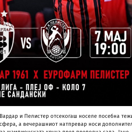
 Вардар и Пелистер отсекогаш носеле посебна теж
осфера, а вечерашниот натпревар носи дополните
 за шампионската круна пред преполна сала „Јане