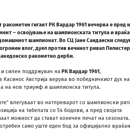
 ракометен гигант
РК Вардар 1961
вечерва е пред 
мент – освојување на шампионската титула и враќ
 домашниот шампионат. Во СЦ Јане Сандански следу
огромен влог, дуел против вечниот ривал Пелистер
македонско ракометно дерби.
 и силен поддржувач на
РК Вардар 1961
,
а Касинос Австрија верува во победничкиот дух на
ва на нов триумф и шампионска титула.
те“ влегуваат во натпреварот со шампионски рит
зиција на табелата со 54 бодови, а пред својата
аат можност да стават конечен печат на сезоната.
потребен само уште еден бод за официјално враќа