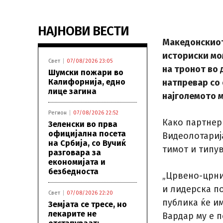
НАЈНОВИ ВЕСТИ
Македонскиот
историски мо
Свет
07/08/2026 23:05
на тронот во
Шумски пожари во
Калифорнија, едно
натпревар со 
лице загина
најголемото 
Регион
07/08/2026 22:52
Како партнер
Зеленски во прва
официјална посета
Видеолотариј
на Србија, со Вучиќ
тимот и типу
разговара за
економијата и
безбедноста
„Црвено-црни
и лидерска по
Свет
07/08/2026 22:20
публика ќе им
Земјата се тресе, но
лекарите не
Вардар му е 