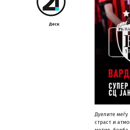
Деск
Дуелите меѓу
страст и атм
мотив, борба