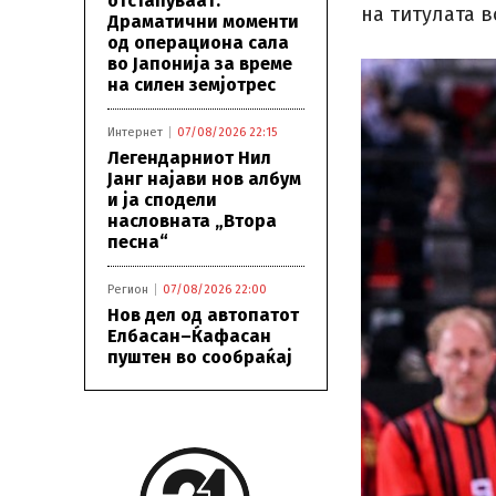
отстапуваат:
на титулата в
Драматични моменти
од операциона сала
во Јапонија за време
на силен земјотрес
Интернет
07/08/2026 22:15
Легендарниот Нил
Јанг најави нов албум
и ја сподели
насловната „Втора
песна“
Регион
07/08/2026 22:00
Нов дел од автопатот
Елбасан–Ќафасан
пуштен во сообраќај