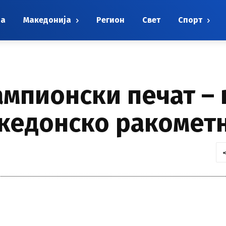
на
Македонија
Регион
Свет
Спорт
мпионски печат – 
акедонско ракомет