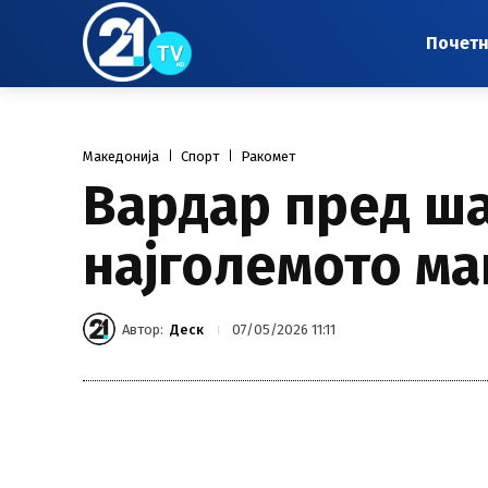
Почет
Македонија
Спорт
Ракомет
Вардар пред ша
најголемото м
Автор:
Деск
07/05/2026 11:11