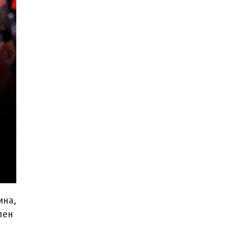
ина,
лен