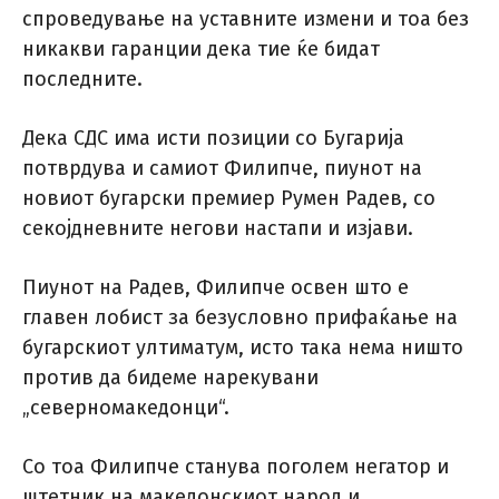
спроведување на уставните измени и тоа без
никакви гаранции дека тие ќе бидат
последните.
Дека СДС има исти позиции со Бугарија
потврдува и самиот Филипче, пиунот на
новиот бугарски премиер Румен Радев, со
секојдневните негови настапи и изјави.
Пиунот на Радев, Филипче освен што е
главен лобист за безусловно прифаќање на
бугарскиот ултиматум, исто така нема ништо
против да бидеме нарекувани
„северномакедонци“.
Со тоа Филипче станува поголем негатор и
штетник на македонскиот народ и