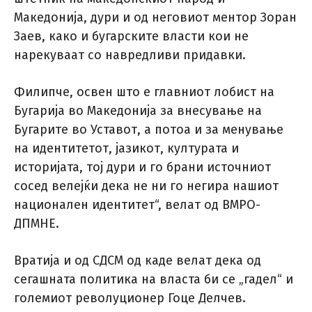
Македонија, дури и од неговиот ментор Зоран
Заев, како и бугарските власти кои не
нарекуваат со навредливи придавки.
Филипче, освен што е главниот лобист на
Бугарија во Македонија за внесување на
Бугарите во Уставот, а потоа и за менување
на идентитетот, јазикот, културата и
историјата, тој дури и го брани источниот
сосед велејќи дека не ни го негира нашиот
национален идентитет“, велат од ВМРО-
ДПМНЕ.
Вратија и од СДСМ од каде велат дека од
сегашната политика на власта би се „гадел“ и
големиот револуционер Гоце Делчев.