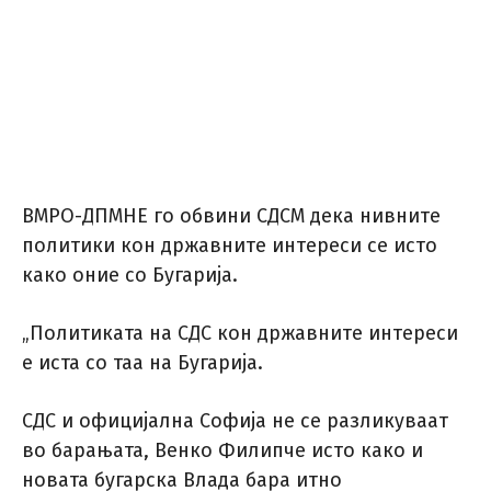
ВМРО-ДПМНЕ го обвини СДСМ дека нивните
политики кон државните интереси се исто
како оние со Бугарија.
„Политиката на СДС кон државните интереси
е иста со таа на Бугарија.
СДС и официјална Софија не се разликуваат
во барањата, Венко Филипче исто како и
новата бугарска Влада бара итно