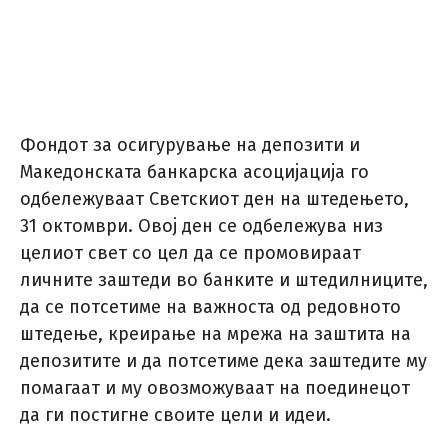
Фондот за осигурување на депозити и
Македонската банкарска асоцијација го
одбележуваат Светскиот ден на штедењето,
31 октомври. Овој ден се одбележува низ
целиот свет со цел да се промовираат
личните заштеди во банките и штедилниците,
да се потсетиме на важноста од редовното
штедење, креирање на мрежа на заштита на
депозитите и да потсетиме дека заштедите му
помагаат и му овозможуваат на поединецот
да ги постигне своите цели и идеи.