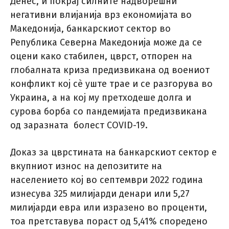
Денес, и покрај силните надворешни
негативни влијанија врз економијата во
Македонија, банкарскиот сектор во
Република Северна Македонија може да се
оцени како стабилен, цврст, отпорен на
глобалната криза предизвикана од воениот
конфликт кој сè уште трае и се разгорува во
Украина, а на кој му претходеше долга и
сурова борба со пандемијата предизвикана
од заразната болест COVID-19.
Доказ за цврстината на банкарскиот сектор е
вкупниот износ на депозитите на
населението кој во септември 2022 година
изнесува 325 милијарди денари или 5,27
милијарди евра или изразено во проценти,
тоа претставува пораст од 5,41% споредено