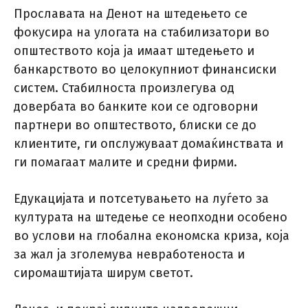
Прославата на Денот на штедењето се
фокусира на улогата на стабилизатори во
општеството која ја имаат штедењето и
банкарството во целокупниот финансиски
систем. Стабилноста произлегува од
довербата во банките кои се одговорни
партнери во општеството, блиски се до
клиентите, ги опслужуваат домаќинствата и
ги помагаат малите и средни фирми.
Едукацијата и потсетувањето на луѓето за
културата на штедење се неопходни особено
во услови на глобална економска криза, која
за жал ја зголемува невработеноста и
сиромаштијата ширум светот.