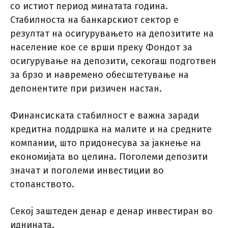
со истиот период минатата година.
Стабилноста на банкарскиот сектор е
резултат на осигурувањето на депозитите на
население кое се врши преку Фондот за
осигурување на депозити, секогаш подготвен
за брзо и навремено обесштетување на
депонентите при ризичен настан.
Финансиската стабилност е важна заради
кредитна поддршка на малите и на средните
компании, што придонесува за јакнење на
економијата во целина. Поголеми депозити
значат и поголеми инвестиции во
стопанството.
Секој заштеден денар е денар инвестиран во
иднината.