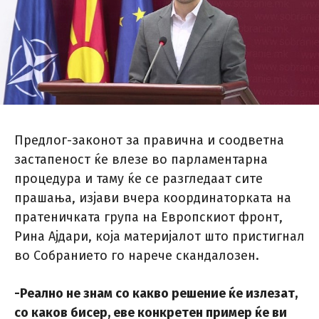
Предлог-законот за правична и соодветна
застапеност ќе влезе во парламентарна
процедура и таму ќе се разгледаат сите
прашања, изјави вчера координаторката на
пратеничката група на Европскиот фронт,
Рина Ајдари, која материјалот што пристигнал
во Собранието го нарече скандалозен.
-Реално не знам со какво решение ќе излезат,
со каков бисер, еве конкретен пример ќе ви