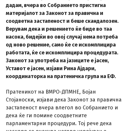
дадам, вчера во Собранието пристигна
материјалот за Законот за правична и
соодветна застапеност и беше скандалозен.
Верувам дека и решението ќе биде во таа
насока, бидејќи во овој случај нема потреба
од ново решение, само ќе се искомплицира
работата, ќе се искомплицира процедурата.
Законот за употреба на јазиците е јасен,
Уставот е јасен, изјави Рина Ајдари,
координаторка на пратеничка група на ЕФ.
Пратеникот на ВМРО-ДПМНЕ, Бојан
Стојаноски, изјави дека Законот за правична
застапеност вчера влегол во Собранието и
дека ќе ги помине соодветните
парламентарни процедури. Тој рече дека