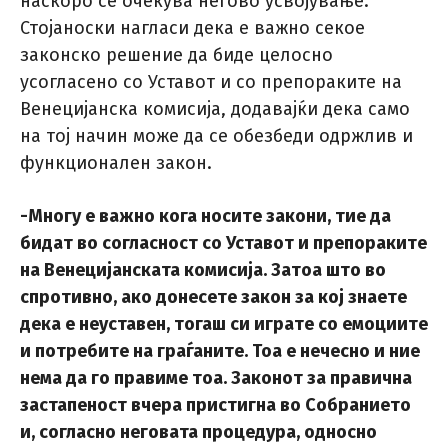
наскоро се очекува негово усвојување.
Стојаноски нагласи дека е важно секое
законско решение да биде целосно
усогласено со Уставот и со препораките на
Венецијанска комисија, додавајќи дека само
на тој начин може да се обезбеди одржлив и
функционален закон.
-Многу е важно кога носите закони, тие да
бидат во согласност со Уставот и препораките
на Венецијанската комисија. Затоа што во
спротивно, ако донесете закон за кој знаете
дека е неуставен, тогаш си играте со емоциите
и потребите на граѓаните. Тоа е нечесно и ние
нема да го правиме тоа. Законот за правична
застапеност вчера пристигна во Собранието
и, согласно неговата процедура, односно