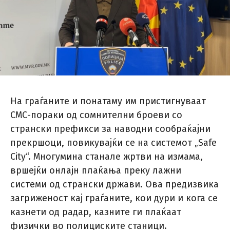
На граѓаните и понатаму им пристигнуваат
СМС-пораки од сомнителни броеви со
странски префикси за наводни сообраќајни
прекршоци, повикувајќи се на системот „Safe
City“. Многумина станале жртви на измама,
вршејќи онлајн плаќања преку лажни
системи од странски држави. Ова предизвика
загриженост кај граѓаните, кои дури и кога се
казнети од радар, казните ги плаќаат
физички во полициските станици.