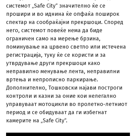
системот „Safe City“ значително ќе се
прошири и во иднина ќе опфаќа поширок
спектар на сообраќајни прекршоци. Според
него, системот повеќе нема да биде
ограничен само на мерење брзина,
поминување на црвено светло или истечена
регистрација, туку ќе се користи и за
утврдување други прекршоци како
неправилно менување лента, неправилни
вртења и непрописно паркирање.
Дополнително, Тошковски најави построги
контроли и казни за оние кои нелегално
управуваат мотоцикли во пролетно-летниот
период и се обидуваат да ги избегнат
камерите на „Safe City“.