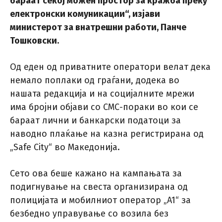
бараат секој можен простор за кражба преку
електронски комуникации“, изјави
министерот за внатрешни работи, Панче
Тошковски.
Од еден од приватните оператори велат дека
немало поплаки од граѓани, додека во
нашата редакција и на социјалните мрежи
има бројни објави со СМС-пораки во кои се
бараат лични и банкарски податоци за
наводно плаќање на казна регистрирана од
„Safe City“ во Македонија.
Сето ова беше кажано на кампањата за
подигнување на свеста организирана од
полицијата и мобилниот оператор „A1“ за
безбедно управување со возила без