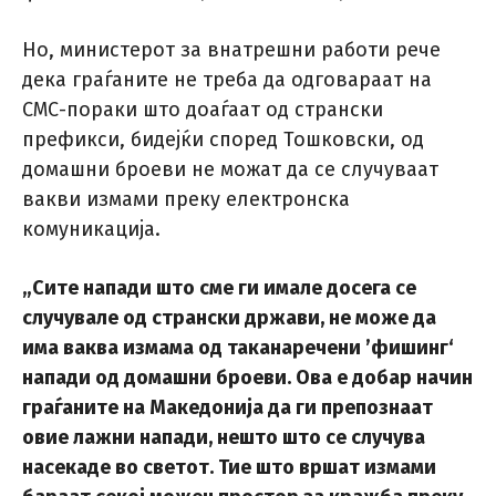
Но, министерот за внатрешни работи рече
дека граѓаните не треба да одговараат на
СМС-пораки што доаѓаат од странски
префикси, бидејќи според Тошковски, од
домашни броеви не можат да се случуваат
вакви измами преку електронска
комуникација.
„Сите напади што сме ги имале досега се
случувале од странски држави, не може да
има ваква измама од таканаречени ’фишинг‘
напади од домашни броеви. Ова е добар начин
граѓаните на Македонија да ги препознаат
овие лажни напади, нешто што се случува
насекаде во светот. Тие што вршат измами