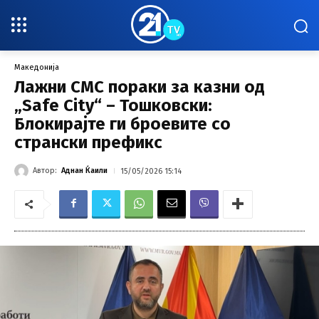
Македонија
Лажни СМС пораки за казни од
„Safe City“ – Тошковски:
Блокирајте ги броевите со
странски префикс
Автор:
Аднан Ќаили
15/05/2026 15:14