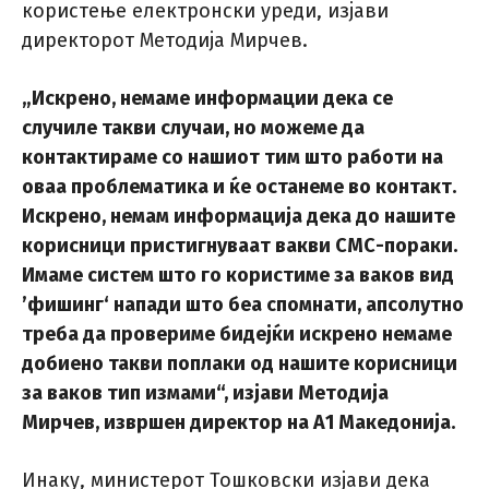
користење електронски уреди, изјави
директорот Методија Мирчев.
„Искрено, немаме информации дека се
случиле такви случаи, но можеме да
контактираме со нашиот тим што работи на
оваа проблематика и ќе останеме во контакт.
Искрено, немам информација дека до нашите
корисници пристигнуваат вакви СМС-пораки.
Имаме систем што го користиме за ваков вид
’фишинг‘ напади што беа спомнати, апсолутно
треба да провериме бидејќи искрено немаме
добиено такви поплаки од нашите корисници
за ваков тип измами“, изјави Методија
Мирчев, извршен директор на А1 Македонија.
Инаку, министерот Тошковски изјави дека