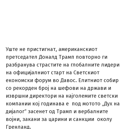
Уште не пристигнат, американскиот
претседател Доналд Трамп повторно ги
разбранува страстите на глобалните лидери
на официјалниот старт на Светскиот
економски форум во Давос. Елитниот собир
со рекорден број на шефови на држави и
извршни директори на најголемите светски
компании кој годинава е под мотото „Дух на
дијалог“ засенет од Трамп и вербалните
војни, закани за царини и санкции околу
Гренланд.