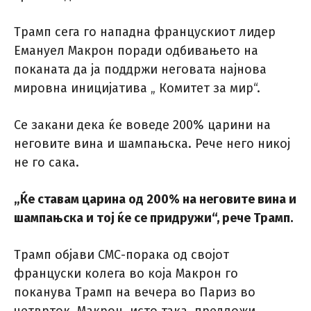
Трамп сега го нападна францускиот лидер
Емануел Макрон поради одбивањето на
поканата да ја поддржи неговата најнова
мировна иницијатива „ Комитет за мир“.
Се закани дека ќе воведе 200% царини на
неговите вина и шампањска. Рече него никој
не го сака.
„Ќе ставам царина од 200% на неговите вина и
шампањска и тој ќе се придружи“
, рече Трамп.
Трамп објави СМС-порака од својот
француски колега во која Макрон го
поканува Трамп на вечера во Париз во