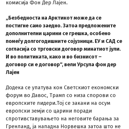
комисија Фон Дер Лајен.
„Безбедноста на Арктикот може да се
постигне само заедно. Затоа предложените
дополнителни царини се грешка, особено
помеѓу долгогодишните сојузници. ЕУ и САД се
согласија со трговски договор минатиот јули.
И во политиката, како и во бизнисот –
договор си е договор
“, вели Урсула фон дер
Лајен
Додека се упатува кон Светскиот економски
форум во Давос, Трамп со низа спорови со
европските лидери.Тој се закани на осум
европски земји со царини поради
спротивставувањето на неговите барања за
Гренланд, ја нападна Норвешка затоа што не