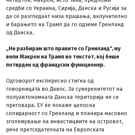
четврток. Макрон, исто така, предложи
средби со Украина, Сирија, Данска и Русија за
да се разгледаат низа прашања, вклучително
и барањето на Трамп да го одземе Гренланд
од Данска.
„Не разбирам што правите со Гренланд“, му
вели Макрон на Трамп во текстот, кој беше
потврден од француски функционер.
Одговорот експересно стигна од
говорницата во Давос. За суверенитетот на
полуавтономната Данска територија не се
преговара. ЕУ ќе покаже целосна
солидарност со Гренланд и планира масовно
зголемување на инвестициите на островот,
рече претседателката на Европската