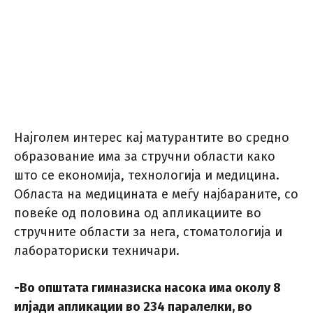
Најголем интерес кај матурантите во средно
образование има за стручни области како
што се економија, технологија и медицина.
Областа на медицината е меѓу најбараните, со
повеќе од половина од апликациите во
стручните области за нега, стоматологија и
лабораториски техничари.
-Во општата гимназиска насока има околу 8
илјади апликации во 234 паралелки, во