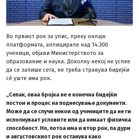
Во првиот рок за упис, преку онлајн
платформата, аплицирале над 14.300
ученици, објави Министерството за
образование и наука. Доколку некој не успее
да се запише сега, не треба стравува бидејќи
сè уште има рок.
„Сепак, оваа бројка не е конечна бидејќи
постои и процес на поднесување документи.
Може да се случи некои од учениците да не ги
исполнуваат условите или да немаат физичка
способност. Но, потоа има и втор рок, па дури
и августовскиот рок останува како