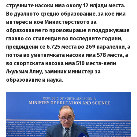
стручните насоки има околу 12 илјади места.
Во дуалното средно образование, за кое има
интерес и кое Министерството за
образование го промовираше и поддржуваше
главно со стипендии во последните години,
предвидени се 6.725 места во 269 паралелки, а
потоа во уметничката насока има 578 места, а
во спортската насока има 510 места-вели
Љуљзим Алиу, заминик министер за
образование и наука.