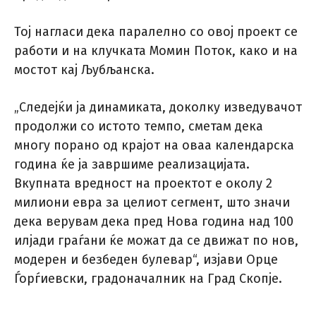
Тој нагласи дека паралелно со овој проект се
работи и на клучката Момин Поток, како и на
мостот кај Љубљанска.
„Следејќи ја динамиката, доколку изведувачот
продолжи со истото темпо, сметам дека
многу порано од крајот на оваа календарска
година ќе ја завршиме реализацијата.
Вкупната вредност на проектот е околу 2
милиони евра за целиот сегмент, што значи
дека верувам дека пред Нова година над 100
илјади граѓани ќе можат да се движат по нов,
модерен и безбеден булевар“, изјави Орце
Ѓорѓиевски, градоначалник на Град Скопје.