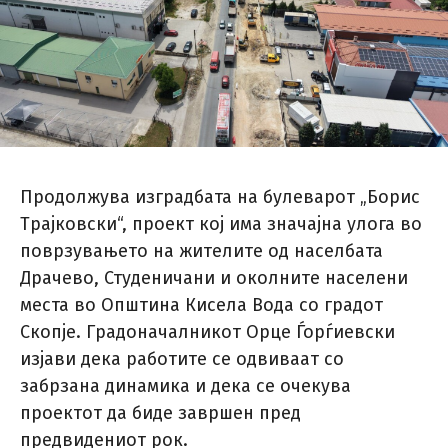
Продолжува изградбата на булеварот „Борис
Трајковски“, проект кој има значајна улога во
поврзувањето на жителите од населбата
Драчево, Студеничани и околните населени
места во Општина Кисела Вода со градот
Скопје. Градоначалникот Орце Ѓорѓиевски
изјави дека работите се одвиваат со
забрзана динамика и дека се очекува
проектот да биде завршен пред
предвидениот рок.