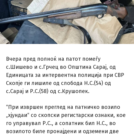
Вчера пред полноќ на патот помеѓу
с.Шишево и с.Грчец во Општина Сарај, од
Единицата за интервентна полиција при СВР
Скопје ги лишиле од слобода Н.С.(54) од
с.Сарај и Р.С.(58) од с.Крушопек.
“При извршен преглед на патничко возило
„хјундаи“ со скопски регистарски ознаки, кое
го управувал Р.С., а сопатник бил Н.С., во
возилото биле пронајдени и одземени две