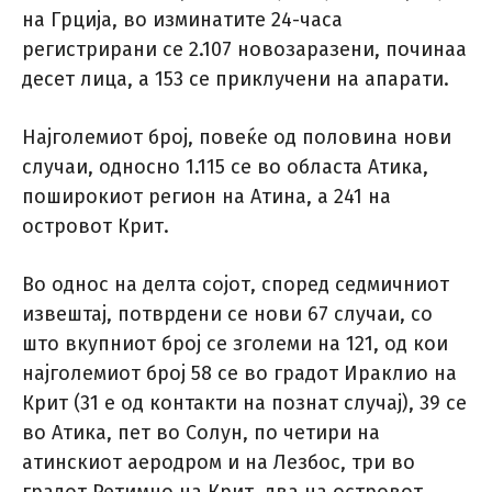
на Грција, во изминатите 24-часа
регистрирани се 2.107 новозаразени, починаа
десет лица, а 153 се приклучени на апарати.
Најголемиот број, повеќе од половина нови
случаи, односно 1.115 се во областа Атика,
поширокиот регион на Атина, а 241 на
островот Крит.
Во однос на делта сојот, според седмичниот
извештај, потврдени се нови 67 случаи, со
што вкупниот број се зголеми на 121, од кои
најголемиот број 58 се во градот Ираклио на
Крит (31 е од контакти на познат случај), 39 се
во Атика, пет во Солун, по четири на
атинскиот аеродром и на Лезбос, три во