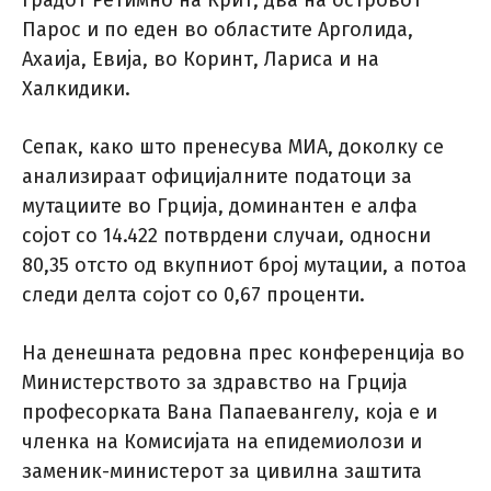
градот Ретимно на Крит, два на островот
Парос и по еден во областите Арголида,
Ахаија, Евија, во Коринт, Лариса и на
Халкидики.
Сепак, како што пренесува МИА, доколку се
анализираат официјалните податоци за
мутациите во Грција, доминантен е алфа
сојот со 14.422 потврдени случаи, односни
80,35 отсто од вкупниот број мутации, а потоа
следи делта сојот со 0,67 проценти.
На денешната редовна прес конференција во
Министерството за здравство на Грција
професорката Вана Папаевангелу, која е и
членка на Комисијата на епидемиолози и
заменик-министерот за цивилна заштита