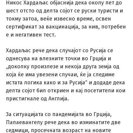
Никос Хардаљас објаснија дека околу пет до
шест отсто од делта сојот се руски туристи и
токму затоа, веќе извесно време, освен
сертификат за вакцинација, за нив, потребен
е и негативен тест.
Хардаљас рече дека случајот со Русија се
однесува на влезните точки во Грција и
„доколку произлезе и некоја друга земја од
која ќе има увезени случаи, ќе ја следиме
истата логика како и за Русија“ и додаде дека
делта сојот бил откриен и кај посетители кои
пристигнале од Англија.
За ситуацијата со пандемијата во Грција,
Папаевангелу рече дека во изминатите две
седмици, просечната возраст на новите