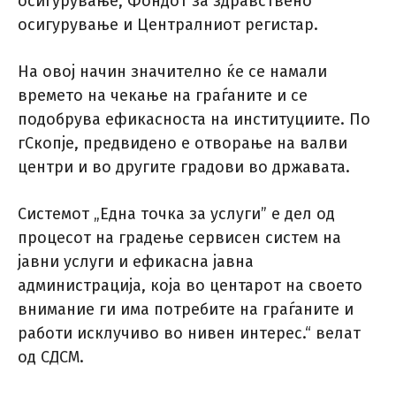
осигурување, Фондот за здравствено
осигурување и Централниот регистар.
На овој начин значително ќе се намали
времето на чекање на граѓаните и се
подобрува ефикасноста на институциите. По
гСкопје, предвидено е отворање на валви
центри и во другите градови во државата.
Системот „Една точка за услуги” е дел од
процесот на градење сервисен систем на
јавни услуги и ефикасна јавна
администрација, која во центарот на своето
внимание ги има потребите на граѓаните и
работи исклучиво во нивен интерес.“ велат
од СДСМ.