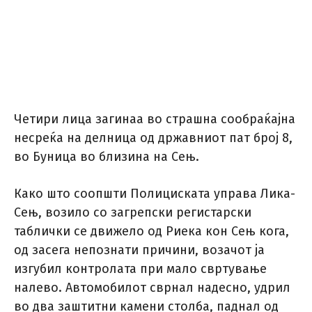
Четири лица загинаа во страшна сообраќајна
несреќа на делница од државниот пат број 8,
во Буница во близина на Сењ.
Како што соопшти Полициската управа Лика-
Сењ, возило со загрепски регистарски
таблички се движело од Риека кон Сењ кога,
од засега непознати причини, возачот ја
изгубил контролата при мало свртување
налево. Автомобилот сврнал надесно, удрил
во два заштитни камени столба, паднал од