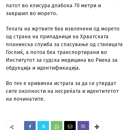
патот во клисура длабока 70 метри и
завршил во морето.
Телата на жртвите беа извлечени од морето
од страна на припадници на Хрватската
планинска служба за спасување од станицата
Госпиќ, а потоа беа транспортирани во
Институтот за судска медицина во Риека за
обдукција и идентификација.
Во тек е кривична истрага за да се утврдат
сите околности на несреќата и идентитетот
на починатите.