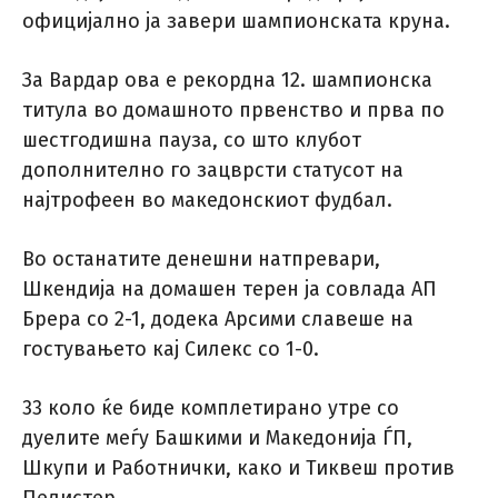
официјално ја завери шампионската круна.
За Вардар ова е рекордна 12. шампионска
титула во домашното првенство и прва по
шестгодишна пауза, со што клубот
дополнително го зацврсти статусот на
најтрофеен во македонскиот фудбал.
Во останатите денешни натпревари,
Шкендија на домашен терен ја совлада АП
Брера со 2-1, додека Арсими славеше на
гостувањето кај Силекс со 1-0.
33 коло ќе биде комплетирано утре со
дуелите меѓу Башкими и Македонија ЃП,
Шкупи и Работнички, како и Тиквеш против