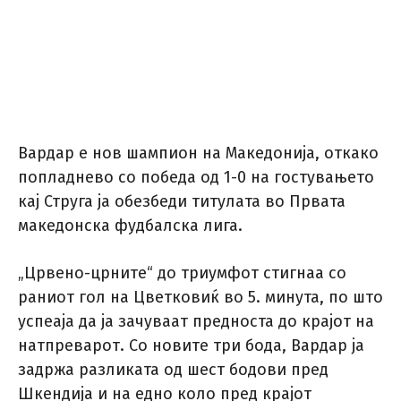
Вардар е нов шампион на Македонија, откако
попладнево со победа од 1-0 на гостувањето
кај Струга ја обезбеди титулата во Првата
македонска фудбалска лига.
„Црвено-црните“ до триумфот стигнаа со
раниот гол на Цветковиќ во 5. минута, по што
успеаја да ја зачуваат предноста до крајот на
натпреварот. Со новите три бода, Вардар ја
задржа разликата од шест бодови пред
Шкендија и на едно коло пред крајот