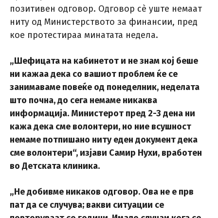
позитивен одговор. Одговор сè уште немаат
ниту од Министерството за финансии, пред
кое протестираа минатата недела.
„Шефицата на кабинетот и не знам кој беше
ни кажаа дека со вашиот проблем ќе се
занимаваме повеќе од понеделник, неделата
што почна, до сега немаме никаква
информација. Министерот пред 2-3 дена ни
кажа дека сме волонтери, но ние всушност
немаме потпишано ниту еден документ дека
сме волонтери“, изјави Самир Нухи, вработен
во Детската клиника.
„Не добивме никаков одговор. Ова не е прв
пат да се случува; вакви ситуации се