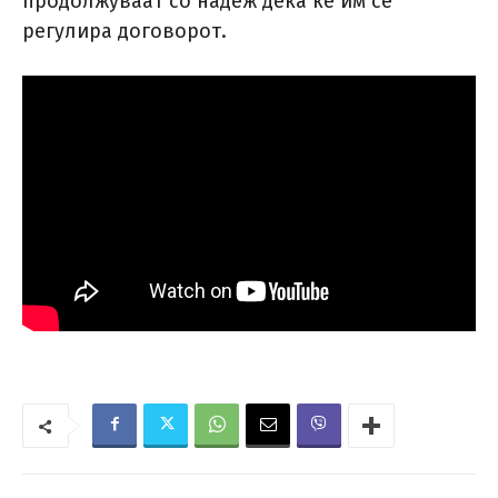
продолжуваат со надеж дека ќе им се
регулира договорот.