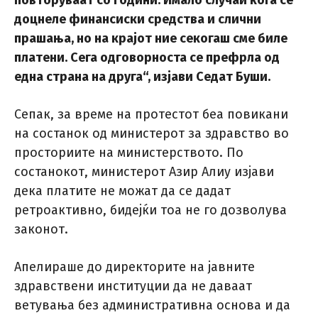
повторуваат со години. Имало случаи кога се
доцнеле финансиски средства и слични
прашања, но на крајот ние секогаш сме биле
платени. Сега одговорноста се префрла од
една страна на друга“, изјави Седат Буши.
Сепак, за време на протестот беа повикани
на состанок од министерот за здравство во
просториите на министерството. По
состанокот, министерот Азир Алиу изјави
дека платите не можат да се дадат
ретроактивно, бидејќи тоа не го дозволува
законот.
Апелираше до директорите на јавните
здравствени институции да не даваат
ветувања без административна основа и да