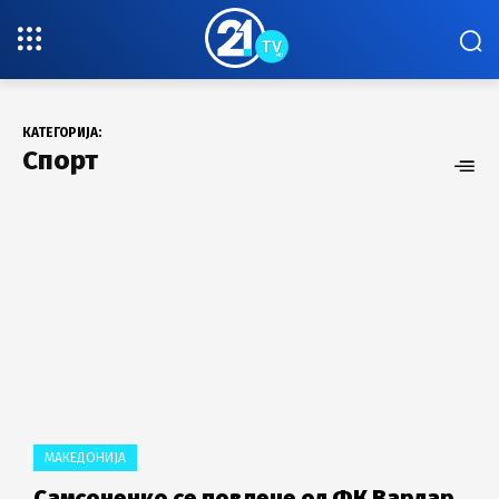
КАТЕГОРИЈА:
Спорт
МАКЕДОНИЈА
Самсоненко се повлече од ФК Вардар,