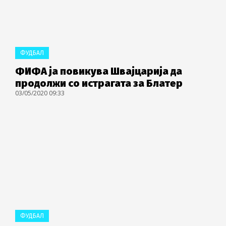
ФУДБАЛ
ФИФА ја повикува Швајцарија да
продолжи со истрагата за Блатер
03/05/2020 09:33
ФУДБАЛ