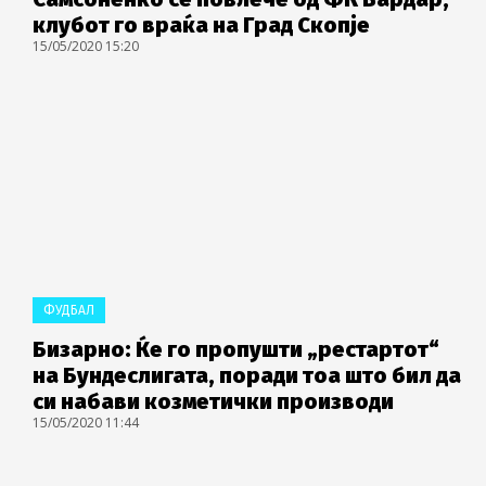
клубот го враќа на Град Скопје
15/05/2020 15:20
ФУДБАЛ
Бизарно: Ќе го пропушти „рестартот“
на Бундеслигата, поради тоа што бил да
си набави козметички производи
15/05/2020 11:44