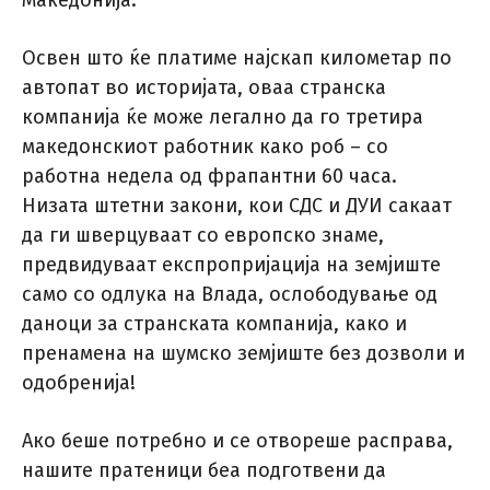
Македонија.
Освен што ќе платиме најскап километар по
автопат во историјата, оваа странска
компанија ќе може легално да го третира
македонскиот работник како роб – со
работна недела од фрапантни 60 часа.
Низата штетни закони, кои СДС и ДУИ сакаат
да ги шверцуваат со европско знаме,
предвидуваат експропријација на земјиште
само со одлука на Влада, ослободување од
даноци за странската компанија, како и
пренамена на шумско земјиште без дозволи и
одобренија!
Ако беше потребно и се отвореше расправа,
нашите пратеници беа подготвени да