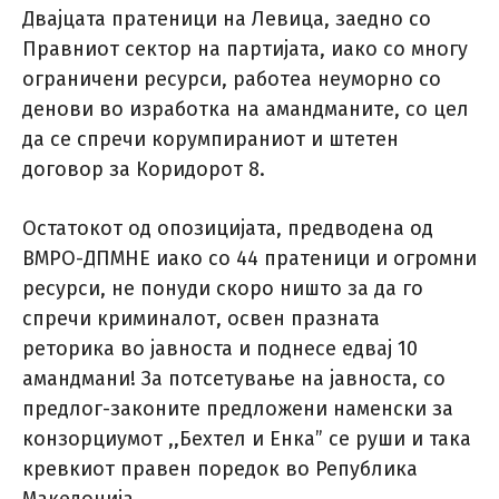
Двајцата пратеници на Левица, заедно со
Правниот сектор на партијата, иако со многу
ограничени ресурси, работеа неуморно со
денови во изработка на амандманите, со цел
да се спречи корумпираниот и штетен
договор за Коридорот 8.
Остатокот од опозицијата, предводена од
ВМРО-ДПМНЕ иако со 44 пратеници и огромни
ресурси, не понуди скоро ништо за да го
спречи криминалот, освен празната
реторика во јавноста и поднесе едвај 10
амандмани! За потсетување на јавноста, со
предлог-законите предложени наменски за
конзорциумот ,,Бехтел и Енка” се руши и така
кревкиот правен поредок во Република