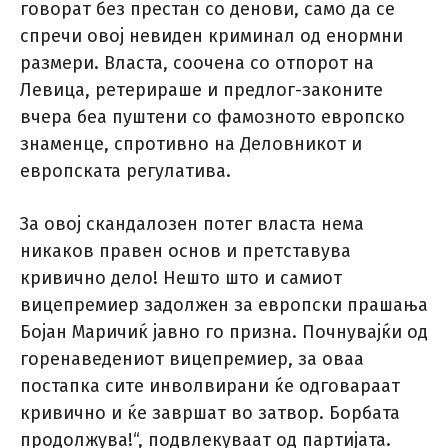
говорат без престан со денови, само да се
спречи овој невиден криминал од енормни
размери. Власта, соочена со отпорот на
Левица, ретерираше и предлог-законите
вчера беа пуштени со фамозното европско
знаменце, спротивно на Деловникот и
европската регулатива.
За овој скандалозен потег власта нема
никаков правен основ и претставува
кривично дело! Нешто што и самиот
вицепремиер задолжен за европски прашања
Бојан Маричиќ јавно го призна. Почнувајќи од
горенаведениот вицепремиер, за оваа
постапка сите инволвирани ќе одговараат
кривично и ќе завршат во затвор. Борбата
продолжува!“, подвлекуваат од партијата.