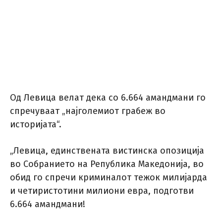
Од Левица велат дека со 6.664 амандмани го
спречуваат „најголемиот грабеж во
историјата“.
„Левица, единствената вистинска опозиција
во Собранието на Република Македонија, во
обид го спречи криминалот тежок милијарда
и четиристотини милиони евра, подготви
6.664 амандмани!