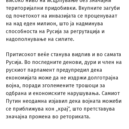
високо ниво на исцрпување без значајни
територијални придобивки. Вкупните загуби
од почетокот на инвазијата се проценуваат
на над еден милион, што ја надминува
способноста на Русија за регрутација и
надополнување на силите.
Притисокот веќе станува видлив и во самата
Русија. Во последните денови, дури и член на
рускиот парламент предупредил дека
економијата може да не издржи долготрајна
војна, поради зголемените трошоци за
одбрана и економските нарушувања. Самиот
Путин неодамна изјавил дека војната можеби
се приближува кон „крај“, што претставува
значајна промена во реториката.