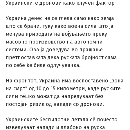
Украинските дронови како клучен фактор
Украина денес не се гледа само како земја
што се брани, туку како воена сила што ја
менува природата на војувањето преку
масовно производство на автономни
системи. Ова ја доведува во прашање
претпоставката дека руската бројност сама
по себе ќе биде одлучувачка.
На фронтот, Украина има воспоставено „зона
на смрт“ од 10 до 15 километри, каде руските
сили тешко можат да напредуваат без
постојан ризик од напади со дронови.
Украинските беспилотни летала сè почесто
изведуваат напади и длабоко на руска