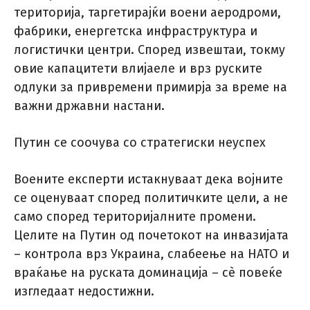
територија, таргетирајќи воени аеродроми,
фабрики, енергетска инфраструктура и
логистички центри. Според извештаи, токму
овие капацитети влијаеле и врз руските
одлуки за привремени примирја за време на
важни државни настани.
Путин се соочува со стратегиски неуспех
Воените експерти истакнуваат дека војните
се оценуваат според политичките цели, а не
само според територијалните промени.
Целите на Путин од почетокот на инвазијата
– контрола врз Украина, слабеење на НАТО и
враќање на руската доминација – сè повеќе
изгледаат недостижни.