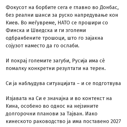
Фокусот на борбите сега е главно во Донбас,
без реални шанси за руско напредување кон
Киев. Во меѓувреме, НАТО се прошири со
Финска и Шведска и ги зголеми
одбранбените трошоци, што го зајакна
сојузот наместо да го ослаби.
И покрај големите загуби, Русија има сè
помалку конкретни резултати на терен.
Си ја набљудува ситуацијата – и се подготвува
Изјавата на Си е значајна и во контекст на
Кина, особено во однос на нејзините
долгорочни планови за Тајван. Иако
кинеското раководство ја има поставено 2027