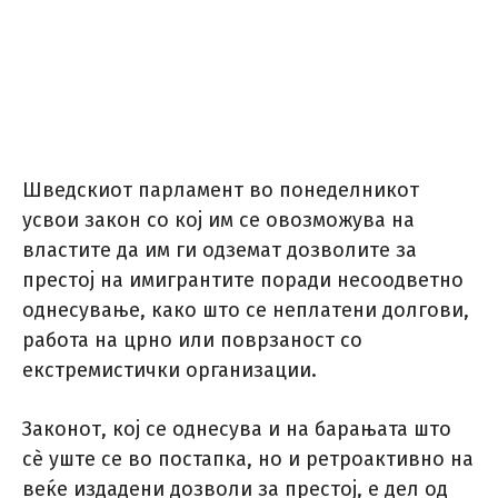
Шведскиот парламент во понеделникот
усвои закон со кој им се овозможува на
властите да им ги одземат дозволите за
престој на имигрантите поради несоодветно
однесување, како што се неплатени долгови,
работа на црно или поврзаност со
екстремистички организации.
Законот, кој се однесува и на барањата што
сѐ уште се во постапка, но и ретроактивно на
веќе издадени дозволи за престој, е дел од