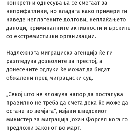
конкретни однесувања се сметаат за
неприфатливи, но владата како примери ги
наведе неплатените долгови, неплаќањето
даноци, криминалните активности и врските
со екстремистички организации.
Надлежната миграциска агенција ќе ги
разгледува дозволите за престој, а
донесените одлуки ќе можат да бидат
обжалени пред миграциски суд.
„Секој што не вложува напор да постапува
правилно не треба да смета дека ќе може да
остане во земјата“, изјави шведскиот
министер за миграција Јохан Форсел кога го
предложи законот во март.