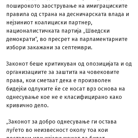
поширокото заострување на имиграциските
правила од страна на десничарската влада и
нејзиниот коалициски партнер,
националистичката партија „Шведски
демократи“, во пресрет на парламентарните
избори закажани за септември.
Законот беше критикуван од опозицијата и од
организациите за заштита на човековите
права, кои сметаат дека е произволен
бидејќи одлуките ќе се носат врз основа на
однесување кое не е класифицирано како
кривично дело.
„Законот за добро однесување ги остава
луѓето во неизвесност околу тоа кои