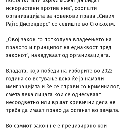
постапки или изјави можат да бидат
искористени против нив“, соопшти
организацијата за човекови права „Сивил
Рајтс Дифендерс“ со седиште во Стокхолм.
„Овој закон го поткопува владеењето на
правото и принципот на еднаквост пред
законот“, наведуваат од организацијата.
Владата, која победи на изборите во 2022
година со ветување дека ќе ја намали
имиграцијата и ќе се справи со криминалот,
смета дека лицата кои се однесуваат
несоодветно или вршат кривични дела не
треба да имаат право да останат во земјата.
Во самиот закон не е прецизирано кои