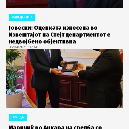
МАКЕДОНИЈА
Јовески: Оценката изнесена во
Извештајот на Стејт департментот е
недвојбено објективна
08/04/2021 16:34
ПРАВДА
Маричиќ во Анкара на средба со