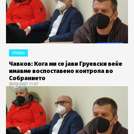
ПРАВДА
Чавков: Кога ми се јави Груевски веќе
имавме воспоставено контрола во
Собранието
05/02/2021 11:57