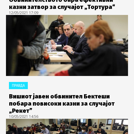
казни затвор за случајот „Тортура“
12/05/2021 17:09
ПРАВДА
Вишиот јавен обвинител Бектеши
побара повисоки казни за случајот
„Рекет”
10/05/2021 14:56