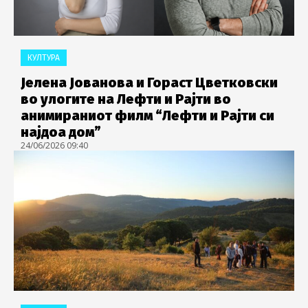
КУЛТУРА
Јелена Јованова и Гораст Цветковски
во улогите на Лефти и Рајти во
анимираниот филм “Лефти и Рајти си
најдоа дом”
24/06/2026 09:40