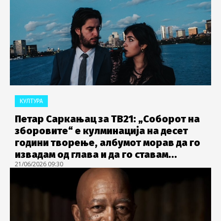
КУЛТУРА
Петар Саркањац за ТВ21: „Соборот на
зборовите“ е кулминација на десет
години творење, албумот морав да го
извадам од глава и да го ставам...
21/06/2026 09:30