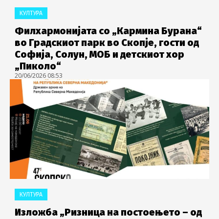
КУЛТУРА
Филхармонијата со „Кармина Бурана“
во Градскиот парк во Скопје, гости од
Софија, Солун, МОБ и детскиот хор
„Пиколо“
20/06/2026 08:53
КУЛТУРА
Изложба „Ризница на постоењето – од